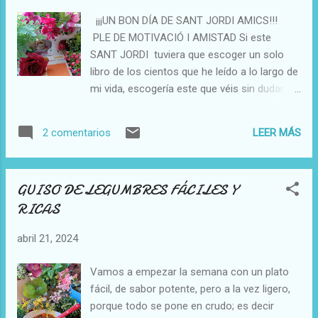
grande tomate frito casero 1 cdta de ajo en
¡¡¡UN BON DÍA DE SANT JORDI AMICS!!!
polvo 1 cubito mini de caldo Maggi 4
PLE DE MOTIVACIÓ I AMISTAD Si este
cucharadas de aceite de oliva suave agua
SANT JORDI tuviera que escoger un solo
embotellada sal marina fina PREPARACIÓN:
libro de los cientos que he leído a lo largo de
Pondremos el aceite a calentar y
mi vida, escogería este que véis sin dudar.
agregaremos la cebolla pasada por la
(haced click si queréis saber más) Entre
picadora; cuando quiera cambiar de color
otras cosas porque su lectura me atrapó
agregaremos el tomate frito, el ajo
LEER MÁS
2 comentarios
desde la primera página; luego porque la
deshidratado y el cubito mini de caldo
supervivencia y la motivación son dos
desmenuzado. Mezclaremos y dejaremos
actitudes por las que lucho a diario y son la
que se unifique todo durante 5 minutos.
GUISO DE LEGUMBRES FÁCILES Y
dinámica de mi vida; pués me impulsan a
Transcurrido este tiempo añadiremos l...
RICAS
adaptarme, a intentar llevar las situaciones
lo mejor que puedo, a desarrollar mi
abril 21, 2024
creatividad, y a no depender de mi prójimo a
no ser que sea totalmente imprescindible. Y
Vamos a empezar la semana con un plato
este libro habla de eso; de la odisea y
fácil, de sabor potente, pero a la vez ligero,
también de la superación desesperada de un
porque todo se pone en crudo; es decir
hombre que no quiere morir; y que con su