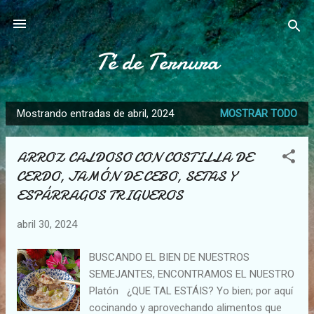
Ir al contenido principal
Té de Ternura
Mostrando entradas de abril, 2024
MOSTRAR TODO
E
n
ARROZ CALDOSO CON COSTILLA DE
t
CERDO, JAMÓN DE CEBO, SETAS Y
r
ESPÁRRAGOS TRIGUEROS
a
d
abril 30, 2024
a
s
BUSCANDO EL BIEN DE NUESTROS
SEMEJANTES, ENCONTRAMOS EL NUESTRO
Platón ¿QUE TAL ESTÁIS? Yo bien; por aquí
cocinando y aprovechando alimentos que