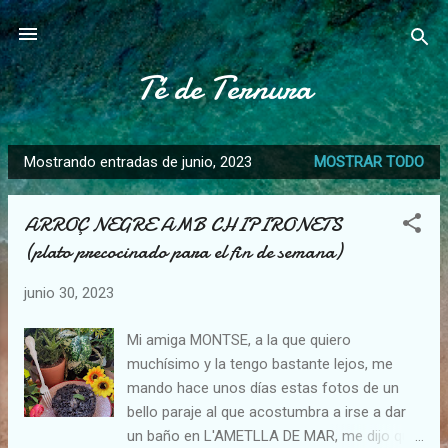
Ir al contenido principal
Té de Ternura
Mostrando entradas de junio, 2023
MOSTRAR TODO
E
n
ARROÇ NEGRE AMB CHIPIRONETS
t
(plato precocinado para el fin de semana)
r
a
junio 30, 2023
d
a
Mi amiga MONTSE, a la que quiero
s
muchísimo y la tengo bastante lejos, me
mando hace unos días estas fotos de un
bello paraje al que acostumbra a irse a dar
un baño en L'AMETLLA DE MAR, me dijo que