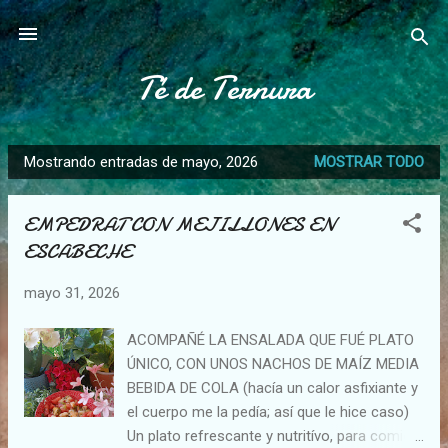
Ir al contenido principal
Té de Ternura
Mostrando entradas de mayo, 2026
MOSTRAR TODO
E
n
EMPEDRAT CON MEJILLONES EN
t
ESCABECHE
r
a
mayo 31, 2026
d
a
ACOMPAÑÉ LA ENSALADA QUE FUÉ PLATO
s
ÚNICO, CON UNOS NACHOS DE MAÍZ MEDIA
BEBIDA DE COLA (hacía un calor asfixiante y
el cuerpo me la pedía; así que le hice caso)
Un plato refrescante y nutritívo, para comida