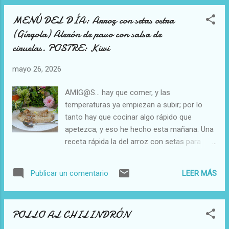
MENÚ DEL DÍA: Arroz con setas ostra
(Gírgola) Alerón de pavo con salsa de
ciruelas. POSTRE: Kiwi
mayo 26, 2026
AMIG@S... hay que comer, y las
temperaturas ya empiezan a subir; por lo
tanto hay que cocinar algo rápido que
apetezca, y eso he hecho esta mañana. Una
receta rápida la del arroz con setas para
empezar este martes En cuanto al alerón de
pavo, ayer lo saqué del congelador dejándolo
LEER MÁS
Publicar un comentario
en el frigorífico. Hace unos días había
cocinado varios en la olla super rápida; y
este mediodía solo he tenido que calentarlo
POLLO AL CHILINDRÓN
Si os interesa, encontraréis su preparación
AQUÍ PREPARACIÓN DEL ARROZ para 2