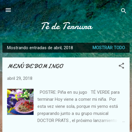
Ir al contenido principal
Té de Ternura
Mostrando entradas de abril, 2018
MOSTRAR TODO
E
n
MENÚ DE DOMINGO
t
r
abril 29, 2018
a
d
POSTRE: Piña en su jugo TÉ VERDE para
a
terminar Hoy viene a comer mi niña. Por
s
esta vez viene sola, porque mi yerno está
preparando junto a su grupo musical
DOCTOR PRATS , el próximo lanzamiento de
su nuevo disco y video, y tienen que estar