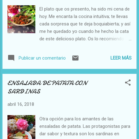
una tortilla francesa con la mezcla. La
El plato que os presento, ha sido mi cena de
retiraremos a un plato y reservaremos.
hoy. Me encanta la cocina intuitiva; te llevas
Prepararemos el puré con agua y sal,
cada sorpresa que te deja boquiabierta; y así
intentando poner el agua justa para que
me he quedado yo cuando he hecho la cata
quede un poco espeso. Una vez cuajado, le
de este delicioso plato. Os lo recomiendo
añadiremos los brotes verdes, y cortando la
para cuando tengáis invitad@s, para
tortilla a pedacitos la agregaremos también.
sorprender a la pareja, para cualquier día
Mezclaremos suavemente, hasta ver que los
LEER MÁS
Publicar un comentario
caluroso, porque es refrescante, muy
brotes se cuecen con el ...
sabrosa y además muy nutritiva.
Personalmente la he acompañado de mi
ENSALADA DE PATATA CON
querido PA AMB TOMAQUET , que me ha
SARDINAS
llevado a disfrutarlo como siempre. Con mi
receta os dejo; (cantidades según vuestra
abril 16, 2018
necesidad), esperando que os animéis a
prepararla, porque creo que os gustará. En
Otra opción para los amantes de las
primer lugar he salteado cebolleta tierna muy
ensaladas de patata. Las protagonistas para
picada en una sartén con un chorrito de
dar sabor y textura son los sardinas en
aceite de oliva; cuando se ha ablandado, le