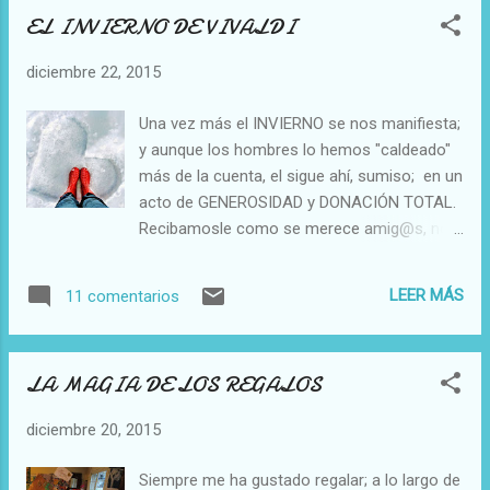
desconsideración, la burla, y el desprecio
individual. En un tarro de cier...
EL INVIERNO DE VIVALDI
anidan torturadamente en nosotr@s. Vamos
a reflexionar; o mejor, vamos a poner en
diciembre 22, 2015
práctica algo de lo que se ve en el vídeo,
tomarse 1/2 hora semanal para COMPARTIR,
Una vez más el INVIERNO se nos manifiesta;
no arruinará ningún negocio, y llenará de
y aunque los hombres lo hemos "caldeado"
ORO EMOCIONAL, a quién se ponga a ello.
más de la cuenta, el sigue ahí, sumiso; en un
AGRADABLE DÍA AMIG@S :)))) Conxita. B.
acto de GENEROSIDAD y DONACIÓN TOTAL.
Fuente vídeo: en el mismo indicado Foto:
Recibamosle como se merece amig@s, no
aquí
lo obviemos... porque no darle la importancia
que merece, es alejarse del
LEER MÁS
11 comentarios
AGRADECIMIENTO; y si dejamos de ser
agradecidos, el mundo que ya se tambalea,
va a entrar en un caos total. FELIZ DÍA
LA MAGIA DE LOS REGALOS
AMIG@S y RELAJADO INVIERNO :)))))
ESCUCHAD A VIVALDI .... os dará mucha
diciembre 20, 2015
energía Y ved esta selección de FOTOS
clickando en ambos enlaces Fotos: aquí
Siempre me ha gustado regalar; a lo largo de