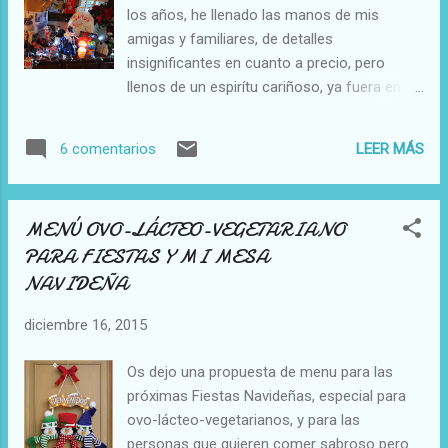
aquí aquí aquí
los años, he llenado las manos de mis
amigas y familiares, de detalles
insignificantes en cuanto a precio, pero
llenos de un espirítu cariñoso, ya fuera en
Navidad o en cualquier momento del año. Os
voy a contar lo que preparo alguna que otra
LEER MÁS
6 comentarios
vez. Cuando alguien viene a comer a casa y
me regala una botella de licor, o martini, o
algún espirituoso que para mi solita no lo
MENÚ OVO-LÁCTEO-VEGETARIANO
terminaría en años, porque solo tomo las
PARA FIESTAS Y MI MESA
preparaciones que hago para el blog, y salvo
NAVIDEÑA
cuando tengo invitados bebo poco. Pués
para que las bebidas alcohólicas no se me
diciembre 16, 2015
desperdícien, compro botellitas que sean
bonitas y no demasiado caras, las lavo muy
Os dejo una propuesta de menu para las
bien, las dejo secar por dentro y ayudada
próximas Fiestas Navideñas, especial para
con un embudo las lleno de lo que se que va
ovo-lácteo-vegetarianos, y para las
a gustar a la persona que decida regalársela.
personas que quieren comer sabroso pero
En este caso es para mi yerno Josep, con