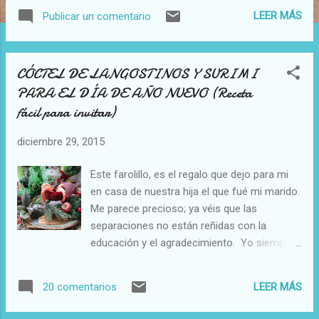
bm=isch&tbs=rimg%3ACT4gNQoOpLKHIjgZn
LEER MÁS
Publicar un comentario
eKs81K2hTDUWoG2e0FTc_12r_1kFmyPyRio
W3p-f3uT-
96DgqWANMtFGaETLlyBEsIYK4DYaNjyoSCR
CÓCTEL DE LANGOSTINOS Y SURIMI
md4qzzUraFEcxfWTV3rwHfKhIJMNRagbZ7Q
PARA EL DÍA DE AÑO NUEVO (Receta
VMRfIX2qKjzDtEqEglz_1av-
fácil para invitar)
QWbI_1BEJkHLPO8m_1KyoSCZGKhben5_1
e5Efugm6jJRKvlKhIJP73oOCpYA0wRGp8ea7
diciembre 29, 2015
wttckqEgm0UZoRMuXIERH6DIfZ8mJGGCoS
CSwhgrgNho2PEfHUTr2aN35_1&q=bolas%2
Este farolillo, es el regalo que dejo para mi
0de%20navidad%20con%20iniciales
en casa de nuestra hija el que fué mi marido.
https://www.google.es/search?
Me parece precioso; ya véis que las
q=bolas+de+navidad+con+iniciales&espv=2
separaciones no están reñidas con la
&biw=1301&bih=683&tbm=isch&tbo=u&sour
educación y el agradecimiento. Yo siempre
ce=univ&sa=X&ved=0ahUKEwixn4-
digo que hay que guardarse el ego en el
s8obKAhVFvRoKHQwlAVgQsAQIHg&dpr=1#i
bolsillo, y cerrar la cremallera para que no
mgrc=ckj4Tf3PnZDrWM%3A
LEER MÁS
20 comentarios
salga nunca ¡¡¡GRACIAS GERARDO!!! Para la
https://www.pinterest.com/pin/34832535239
comida de año Nuevo, no voy a
9081146/ Fuente Fotos letras: aquí , aquí ,