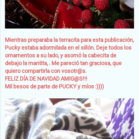
Mientras preparaba la terracita para esta publicación,
Pucky estaba adormilada en el sillón. Deje todos los
ornamentos a su lado, y asomó la cabecita de
debajo la mantita, . Me pareció tan graciosa, que
quiero compartirla con vosotr@s.
FELIZ DÍA DE NAVIDAD AMIG@S!!!
Mil besos de parte de PUCKY y míos :))))