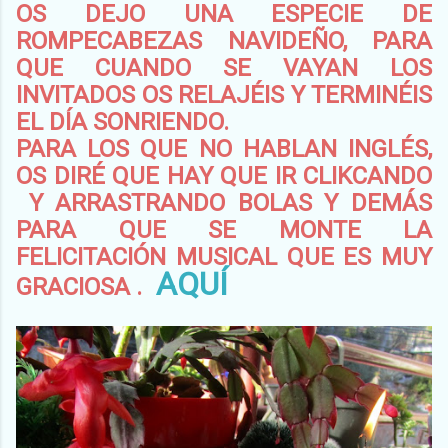
OS DEJO UNA ESPECIE DE
ROMPECABEZAS NAVIDEÑO, PARA
QUE CUANDO SE VAYAN LOS
INVITADOS OS RELAJÉIS Y TERMINÉIS
EL DÍA SONRIENDO.
PARA LOS QUE NO HABLAN INGLÉS,
OS DIRÉ QUE HAY QUE IR CLIKCANDO
Y ARRASTRANDO BOLAS Y DEMÁS
PARA QUE SE MONTE LA
FELICITACIÓN MUSICAL QUE ES MUY
AQUÍ
GRACIOSA .