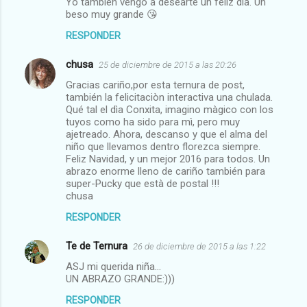
Yo también vengo a desearte un feliz día. Un
beso muy grande 😘
o
s
RESPONDER
chusa
25 de diciembre de 2015 a las 20:26
Gracias cariño,por esta ternura de post,
también la felicitaciòn interactiva una chulada.
Qué tal el dìa Conxita, imagino màgico con los
tuyos como ha sido para mì, pero muy
ajetreado. Ahora, descanso y que el alma del
niño que llevamos dentro florezca siempre.
Feliz Navidad, y un mejor 2016 para todos. Un
abrazo enorme lleno de cariño también para
super-Pucky que està de postal !!!
chusa
RESPONDER
Te de Ternura
26 de diciembre de 2015 a las 1:22
ASJ mi querida niña...
UN ABRAZO GRANDE:)))
RESPONDER