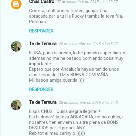
Chus Castro
27 de diciembre de 2015 a las 22:27
Conxita, molt bones festes, guapa. Una
abraçada per a tu i la Pucky i també la teva filla.
Petonàs.
RESPONDER
Te de Ternura
28 de diciembre de 2015 a las 5:37
ELISA, pues si bonita, lo he pasado super bien, y
además no me he pasado comiendo,cosa muy
importante...
Espero que por Andalucía hayais tenido unos
días llenos de LUZ y BUENA COMPAÑÍA...
Mil besos amiga querida :)))
RESPONDER
Te de Ternura
28 de diciembre de 2015 a las 5:40
Eisss CHUS... Quina alegría llegirte!!!
Els hi donaré la teva ABRAÇADA, no ho dubtis, i
nosaltres t'en enviem un altre plena de BONS
DESITJOS per el proper ANY.
Reb tot el meu cariny o :)))))