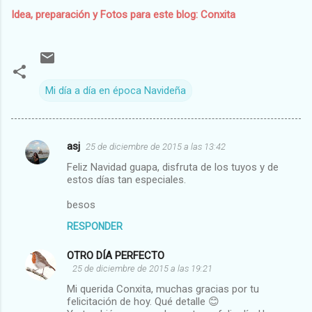
Idea, preparación y Fotos para este blog: Conxita
Mi día a día en época Navideña
asj
25 de diciembre de 2015 a las 13:42
C
Feliz Navidad guapa, disfruta de los tuyos y de
o
estos días tan especiales.
m
besos
e
RESPONDER
n
t
OTRO DÍA PERFECTO
25 de diciembre de 2015 a las 19:21
a
Mi querida Conxita, muchas gracias por tu
r
felicitación de hoy. Qué detalle 😊
i