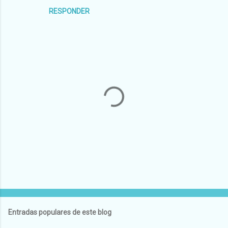
RESPONDER
P
u
b
l
Entradas populares de este blog
i