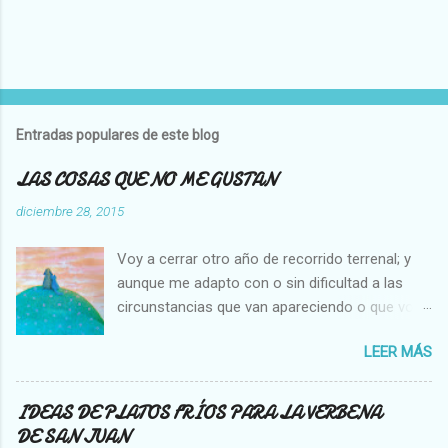
Entradas populares de este blog
LAS COSAS QUE NO ME GUSTAN
diciembre 28, 2015
Voy a cerrar otro año de recorrido terrenal; y
aunque me adapto con o sin dificultad a las
circunstancias que van apareciendo o que voy
creando en mi vida, hay cosas que no cambian,
LEER MÁS
es decir que para mi son inamovibles, y os voy
a contar cuales son: NO ME GUSTA VER A UNA
MOSCA O UNA ABEJA DENTRO DE MI CASA, Y
IDEAS DE PLATOS FRÍOS PARA LA VERBENA
NO SOPORTO MATARLAS. NO ME GUSTA QUE
DE SAN JUAN