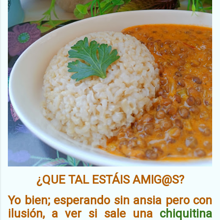
¿QUE TAL ESTÁIS AMIG@S?
Yo bien; esperando sin ansia pero con
ilusión, a ver si sale una
chiquitin
a