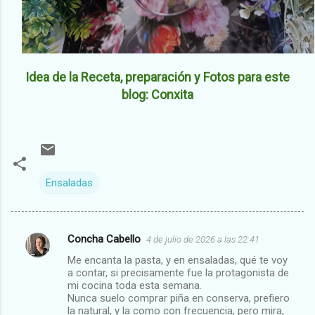
Idea de la Receta, preparación y Fotos para este
blog: Conxita
Ensaladas
Concha Cabello
4 de julio de 2026 a las 22:41
C
Me encanta la pasta, y en ensaladas, qué te voy
o
a contar, si precisamente fue la protagonista de
m
mi cocina toda esta semana.
Nunca suelo comprar piña en conserva, prefiero
e
la natural, y la como con frecuencia, pero mira,