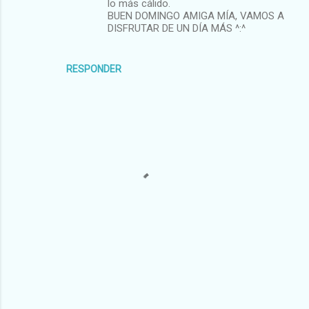
lo más cálido.
BUEN DOMINGO AMIGA MÍA, VAMOS A
DISFRUTAR DE UN DÍA MÁS ^:^
RESPONDER
P