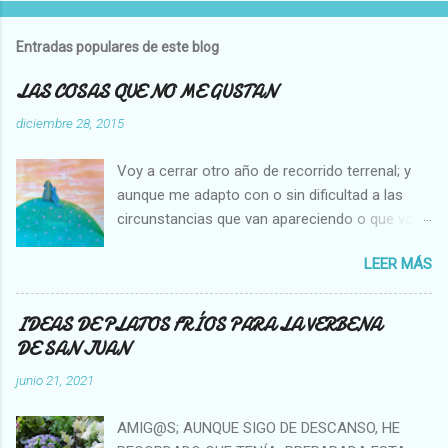
u
b
l
Entradas populares de este blog
i
c
LAS COSAS QUE NO ME GUSTAN
a
r
diciembre 28, 2015
u
n
Voy a cerrar otro año de recorrido terrenal; y
c
o
aunque me adapto con o sin dificultad a las
m
circunstancias que van apareciendo o que voy
e
creando en mi vida, hay cosas que no cambian,
n
t
LEER MÁS
es decir que para mi son inamovibles, y os voy
a
a contar cuales son: NO ME GUSTA VER A UNA
r
MOSCA O UNA ABEJA DENTRO DE MI CASA, Y
i
IDEAS DE PLATOS FRÍOS PARA LA VERBENA
o
NO SOPORTO MATARLAS. NO ME GUSTA QUE
DE SAN JUAN
SE PEGUE UN COCHE EN LA PARTE TRASERA
junio 21, 2021
DE MI AUTO. NO ME GUSTA LA GENTE QUE SE
APROPIA DE LO AJENO NO ME GUSTA VER A
AMIG@S; AUNQUE SIGO DE DESCANSO, HE
TANTAS Y TANTAS PERSONAS PIDIENDO EN