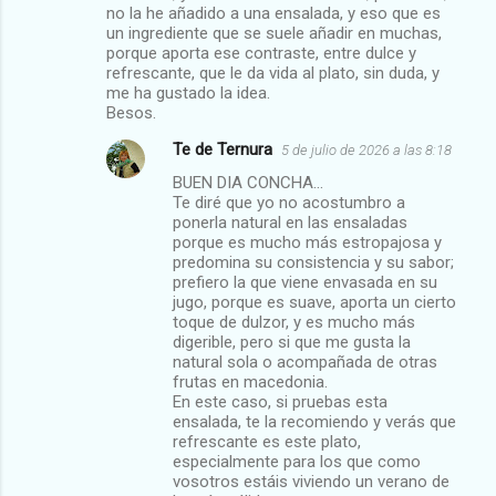
no la he añadido a una ensalada, y eso que es
n
un ingrediente que se suele añadir en muchas,
t
porque aporta ese contraste, entre dulce y
refrescante, que le da vida al plato, sin duda, y
a
me ha gustado la idea.
r
Besos.
i
Te de Ternura
5 de julio de 2026 a las 8:18
o
BUEN DIA CONCHA...
s
Te diré que yo no acostumbro a
ponerla natural en las ensaladas
porque es mucho más estropajosa y
predomina su consistencia y su sabor;
prefiero la que viene envasada en su
jugo, porque es suave, aporta un cierto
toque de dulzor, y es mucho más
digerible, pero si que me gusta la
natural sola o acompañada de otras
frutas en macedonia.
En este caso, si pruebas esta
ensalada, te la recomiendo y verás que
refrescante es este plato,
especialmente para los que como
vosotros estáis viviendo un verano de