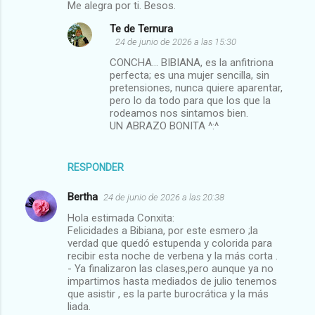
Me alegra por ti. Besos.
t
Te de Ternura
a
24 de junio de 2026 a las 15:30
r
CONCHA... BIBIANA, es la anfitriona
i
perfecta; es una mujer sencilla, sin
pretensiones, nunca quiere aparentar,
o
pero lo da todo para que los que la
s
rodeamos nos sintamos bien.
UN ABRAZO BONITA ^:^
RESPONDER
Bertha
24 de junio de 2026 a las 20:38
Hola estimada Conxita:
Felicidades a Bibiana, por este esmero ;la
verdad que quedó estupenda y colorida para
recibir esta noche de verbena y la más corta .
- Ya finalizaron las clases,pero aunque ya no
impartimos hasta mediados de julio tenemos
que asistir , es la parte burocrática y la más
liada.