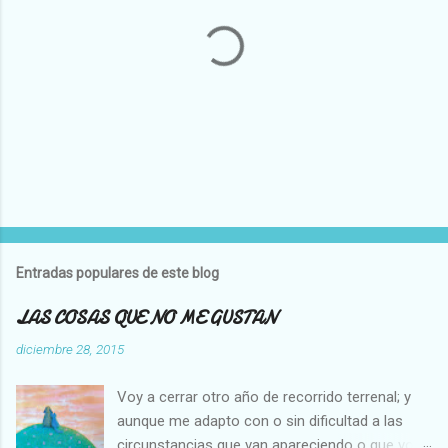
P
u
b
l
Entradas populares de este blog
i
c
LAS COSAS QUE NO ME GUSTAN
a
r
diciembre 28, 2015
u
n
Voy a cerrar otro año de recorrido terrenal; y
c
o
aunque me adapto con o sin dificultad a las
m
circunstancias que van apareciendo o que voy