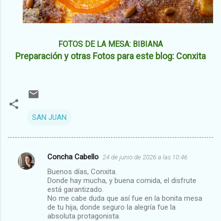
FOTOS DE LA MESA: BIBIANA
Preparación y otras Fotos para este blog: Conxita
SAN JUAN
Concha Cabello
24 de junio de 2026 a las 10:46
C
Buenos días, Conxita.
o
Donde hay mucha, y buena comida, el disfrute
m
está garantizado.
No me cabe duda que así fue en la bonita mesa
e
de tu hija, donde seguro la alegría fue la
absoluta protagonista.
n