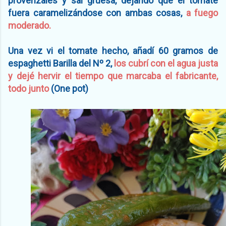
provenzales y sal gruesa, dejando que el tomate
fuera caramelizándose con ambas cosas,
a fuego
moderado.
Una vez vi el tomate hecho, añadí 60
gramos de
espaghetti Barilla del Nº 2,
los cubrí con el agua justa
y dejé hervir el tiempo que marcaba el fabricante,
todo junto
(One pot)