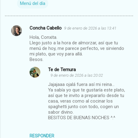
Menú del día
Concha Cabello
9 de enero de 2026 a las 13:41
C
Hola, Conxita.
o
Llego justo a la hora de almorzar, así que tu
m
menú de hoy, me parece perfecto, ve sirviendo
mi plato, que voy para allá.
e
Besos.
n
Te de Ternura
t
9 de enero de 2026 a las 20:02
a
Jajajaaa ojalá fuera así mi reina...
Ya sabía yo que te gustaría este plato,
r
así que te invito a prepararlo desde tu
i
casa, veras como al cocinar los
spaghetti junto con todo, cogen un
o
sabor divino.
s
BESITOS DE BUENAS NOCHES ^:^
RESPONDER