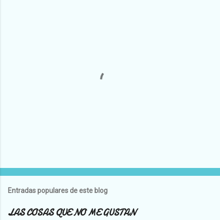
P
u
b
l
Entradas populares de este blog
i
c
LAS COSAS QUE NO ME GUSTAN
a