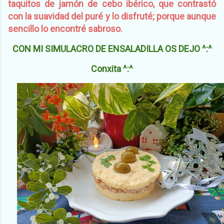
taquitos de jamón de cebo ibérico, que contrastó
con la suavidad del puré y lo disfruté; porque aunque
sencillo lo encontré sabroso.
CON MI SIMULACRO DE ENSALADILLA OS DEJO ^:^
Conxita ^:^