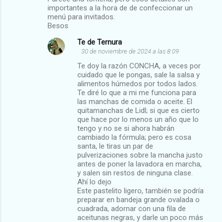
importantes a la hora de de confeccionar un
i
menú para invitados.
o
Besos
s
Te de Ternura
30 de noviembre de 2024 a las 8:09
Te doy la razón CONCHA, a veces por
cuidado que le pongas, sale la salsa y
alimentos húmedos por todos lados.
Te diré lo que a mi me funciona para
las manchas de comida o aceite. El
quitamanchas de Lidl; si que es cierto
que hace por lo menos un año que lo
tengo y no se si ahora habrán
cambiado la fórmula; pero es cosa
santa, le tiras un par de
pulverizaciones sobre la mancha justo
antes de poner la lavadora en marcha,
y salen sin restos de ninguna clase.
Ahí lo dejo
Este pastelito ligero, también se podría
preparar en bandeja grande ovalada o
cuadrada, adornar con una fila de
aceitunas negras, y darle un poco más