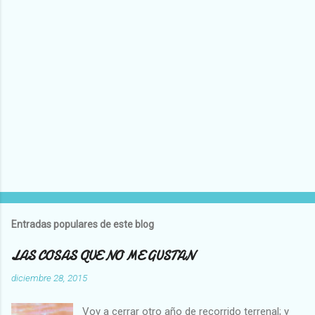
P
u
b
l
Entradas populares de este blog
i
c
LAS COSAS QUE NO ME GUSTAN
a
r
diciembre 28, 2015
u
n
Voy a cerrar otro año de recorrido terrenal; y
c