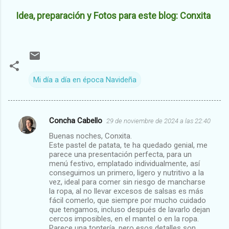
Idea, preparación y Fotos para este blog: Conxita
Mi día a día en época Navideña
Concha Cabello
29 de noviembre de 2024 a las 22:40
C
Buenas noches, Conxita.
o
Este pastel de patata, te ha quedado genial, me
m
parece una presentación perfecta, para un
menú festivo, emplatado individualmente, así
e
conseguimos un primero, ligero y nutritivo a la
vez, ideal para comer sin riesgo de mancharse
n
la ropa, al no llevar excesos de salsas es más
t
fácil comerlo, que siempre por mucho cuidado
que tengamos, incluso después de lavarlo dejan
a
cercos imposibles, en el mantel o en la ropa.
r
Parece una tontería, pero esos detalles son