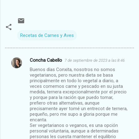
Recetas de Carnes y Aves
Concha Cabello
7 de septiembre de 2023 a las 8:46
C
Buenos días Conxita, nosotros no somos
o
vegetarianos, pero nuestra dieta se basa
m
principalmente en todo lo vegetal a diario, a
veces comemos carne y pescado en su justa
e
medida, ternera excepcionalmente por el precio
y porque para la ración que puedo tomar,
n
prefiero otras alternativas, aunque
t
precisamente ayer tomé un entrecot de ternera,
pequeño, pero me supo a gloria porque me
a
encanta.
r
Ser vegetarianos o veganos, es una opción
personal voluntaria, aunque a determinadas
i
personas les cuesta mantener el equilibrio