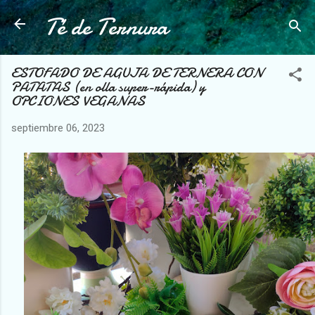
Té de Ternura
Ir al contenido principal
ESTOFADO DE AGUJA DE TERNERA CON
PATATAS (en olla super-rápida) y
OPCIONES VEGANAS
septiembre 06, 2023