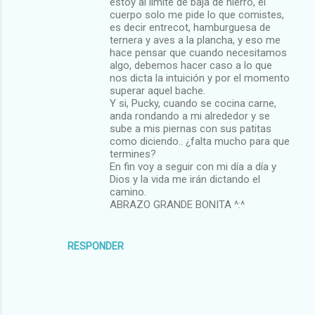
estoy al límite de baja de hierro, el
cuerpo solo me pide lo que comistes,
es decir entrecot, hamburguesa de
ternera y aves a la plancha, y eso me
hace pensar que cuando necesitamos
algo, debemos hacer caso a lo que
nos dicta la intuición y por el momento
superar aquel bache.
Y si, Pucky, cuando se cocina carne,
anda rondando a mi alrededor y se
sube a mis piernas con sus patitas
como diciendo.. ¿falta mucho para que
termines?
En fin voy a seguir con mi día a día y
Dios y la vida me irán dictando el
camino.
ABRAZO GRANDE BONITA ^:^
RESPONDER