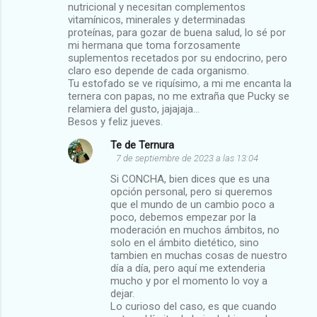
o
nutricional y necesitan complementos
vitamínicos, minerales y determinadas
s
proteínas, para gozar de buena salud, lo sé por
mi hermana que toma forzosamente
suplementos recetados por su endocrino, pero
claro eso depende de cada organismo.
Tu estofado se ve riquísimo, a mi me encanta la
ternera con papas, no me extraña que Pucky se
relamiera del gusto, jajajaja…
Besos y feliz jueves.
Te de Ternura
7 de septiembre de 2023 a las 13:04
Si CONCHA, bien dices que es una
opción personal, pero si queremos
que el mundo de un cambio poco a
poco, debemos empezar por la
moderación en muchos ámbitos, no
solo en el ámbito dietético, sino
tambien en muchas cosas de nuestro
día a día, pero aquí me extenderia
mucho y por el momento lo voy a
dejar.
Lo curioso del caso, es que cuando