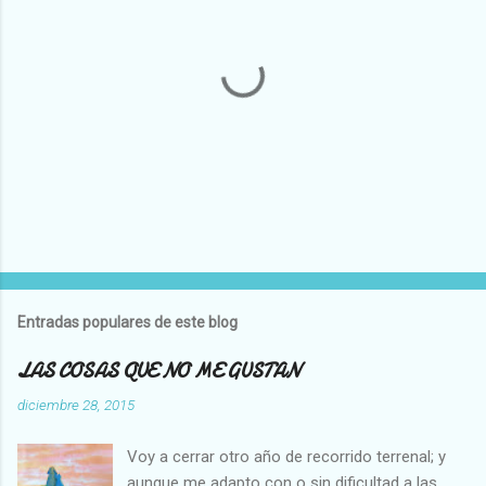
P
u
b
l
Entradas populares de este blog
i
c
LAS COSAS QUE NO ME GUSTAN
a
r
diciembre 28, 2015
u
n
Voy a cerrar otro año de recorrido terrenal; y
c
o
aunque me adapto con o sin dificultad a las