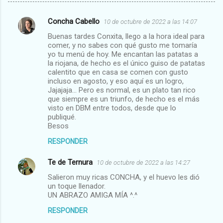
Concha Cabello
10 de octubre de 2022 a las 14:07
C
Buenas tardes Conxita, llego a la hora ideal para
o
comer, y no sabes con qué gusto me tomaría
m
yo tu menú de hoy. Me encantan las patatas a
la riojana, de hecho es el único guiso de patatas
e
calentito que en casa se comen con gusto
incluso en agosto, y eso aquí es un logro,
n
Jajajaja… Pero es normal, es un plato tan rico
t
que siempre es un triunfo, de hecho es el más
visto en DBM entre todos, desde que lo
a
publiqué.
r
Besos
i
RESPONDER
o
Te de Ternura
10 de octubre de 2022 a las 14:27
s
Salieron muy ricas CONCHA, y el huevo les dió
un toque llenador.
UN ABRAZO AMIGA MÍA ^.^
RESPONDER