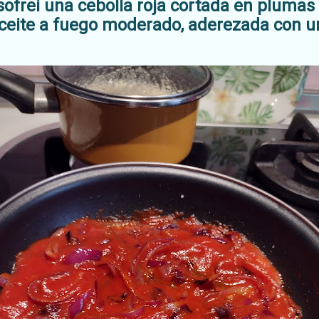
sofreí una cebolla roja cortada en plumas 
ceite a fuego moderado, aderezada con un