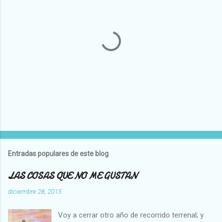
P
u
b
l
Entradas populares de este blog
i
c
LAS COSAS QUE NO ME GUSTAN
a
r
diciembre 28, 2015
u
n
Voy a cerrar otro año de recorrido terrenal; y
c