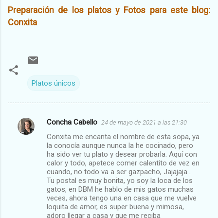
Preparación de los platos y Fotos para este blog:
Conxita
Platos únicos
Concha Cabello
24 de mayo de 2021 a las 21:30
C
Conxita me encanta el nombre de esta sopa, ya
o
la conocía aunque nunca la he cocinado, pero
m
ha sido ver tu plato y desear probarla. Aquí con
calor y todo, apetece comer calentito de vez en
e
cuando, no todo va a ser gazpacho, Jajajaja…
Tu postal es muy bonita, yo soy la loca de los
n
gatos, en DBM he hablo de mis gatos muchas
t
veces, ahora tengo una en casa que me vuelve
loquita de amor, es super buena y mimosa,
a
adoro llegar a casa y que me reciba