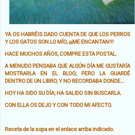
YA OS HABRÉIS DADO CUENTA DE QUE LOS PERROS
Y LOS GATOS SON LO MÍO, ¡¡¡ME ENCANTAN!!!
HACE MUCHOS AÑOS, COMPRE ESTA POSTAL.
A MENUDO PENSABA QUE ALGÚN DÍA ME GUSTARÍA
MOSTRARLA EN EL BLOG; PERO LA GUARDÉ
DENTRO DE UN LIBRO, Y NO RECORDABA DONDE...
HOY HA SIDO SU DÍA; HA SALIDO SIN BUSCARLA.
CON ELLA OS DEJO Y CON TODO MI AFECTO.
Receta de la sopa en el enlace arriba indicado.