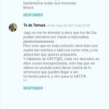
r
haciéndome todas sus monerías.
Besos
i
RESPONDER
o
s
Te de Ternura
24 de mayo de 2021 a las 22:06
Jaja, no me he atrevido a decir que los del Sur
podían animarse por miedo a represalias,
jajaaaaaaaaaaaaaa
Pero creo que en toda estación viene bien una
sopita tan nutritiva y sabrosa como esta, y me
alegra leer que quieres prepararla.
Y hablando de GATIT@S, cada vez descubro en
ellos cosas insospechadas, solo hay que ver
vídeos en youtube para darse cuenta de lo
amorosos que pueden llegar a ser.
Un besito para ti, y otro para tu GATITA.
^:^
RESPONDER