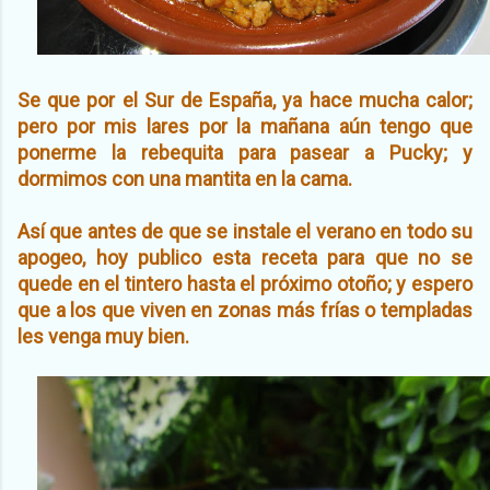
Se que por el Sur de España, ya hace mucha calor;
pero por mis lares por la mañana aún tengo que
ponerme la rebequita para pasear a Pucky; y
dormimos con una mantita en la cama.
Así que antes de que se instale el verano en todo su
apogeo, hoy publico esta receta para que no se
quede en el tintero hasta el próximo otoño; y espero
que a los que viven en zonas más frías o templadas
les venga muy bien.