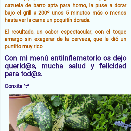
cazuela de barro apta para horno, la puse a dorar
bajo el grill a 200º unos 5 minutos más o menos
hasta ver la carne un poquitín dorada.
El resultado, un sabor espectacular; con el toque
amargo sin exagerar de la cerveza, que le dió un
puntito muy rico.
Con mi menú antiinflamatorio os dejo
querid@s, mucha salud y felicidad
para tod@s.
Conxita ^:^