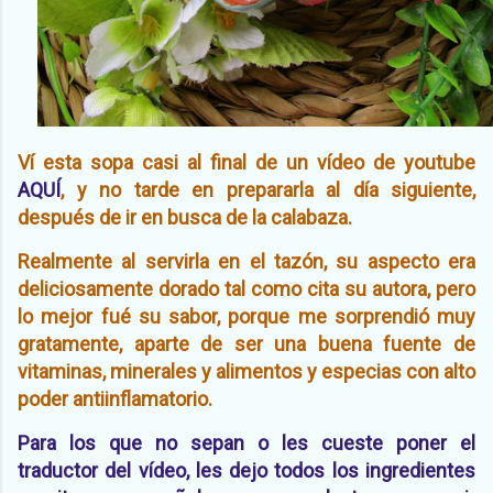
Ví esta sopa casi al final de un vídeo de youtube
AQUÍ
, y no tarde en prepararla al día siguiente,
después de ir en busca de la calabaza.
Realmente al servirla en el tazón, su aspecto era
deliciosamente dorado tal como cita su autora, pero
lo mejor fué su sabor, porque me sorprendió muy
gratamente, aparte de ser una buena fuente de
vitaminas, minerales y alimentos y especias con alto
poder antiinflamatorio.
Para los que no sepan o les cueste poner el
traductor del vídeo, les dejo todos los ingredientes