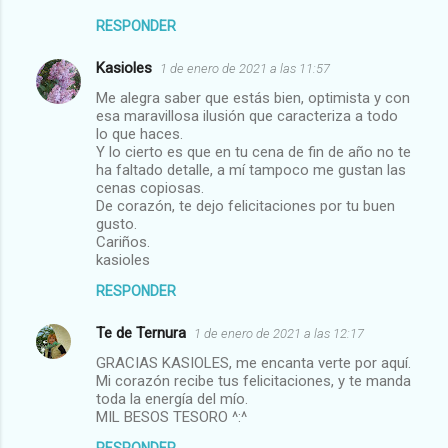
s
RESPONDER
Kasioles
1 de enero de 2021 a las 11:57
Me alegra saber que estás bien, optimista y con
esa maravillosa ilusión que caracteriza a todo
lo que haces.
Y lo cierto es que en tu cena de fin de año no te
ha faltado detalle, a mí tampoco me gustan las
cenas copiosas.
De corazón, te dejo felicitaciones por tu buen
gusto.
Cariños.
kasioles
RESPONDER
Te de Ternura
1 de enero de 2021 a las 12:17
GRACIAS KASIOLES, me encanta verte por aquí.
Mi corazón recibe tus felicitaciones, y te manda
toda la energía del mío.
MIL BESOS TESORO ^:^
RESPONDER