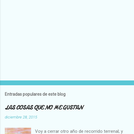
P
u
b
l
Entradas populares de este blog
i
c
LAS COSAS QUE NO ME GUSTAN
a
r
diciembre 28, 2015
u
n
Voy a cerrar otro año de recorrido terrenal; y
c