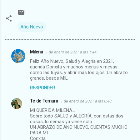
Año Nuevo
Milena
1 de enero de 2021 a las 1:44
C
Feliz Año Nuevo, Salud y Alegría en 2021,
o
querida Conxita y muchos menús y mesas
m
como las tuyas, y abrir más los ojos. Un abrazo
grande, besos MIL
e
RESPONDER
n
t
Te de Ternura
1 de enero de 2021 a las 6:48
a
MI QUERIDA MILENA...
Sobre todo SALUD y ALEGRÍA; con estas dos
r
cosas, lo demás ya viene solo.
i
UN ABRAZO DE AÑO NUEVO, CUENTAS MUCHO
PARA MI
o
Conxita