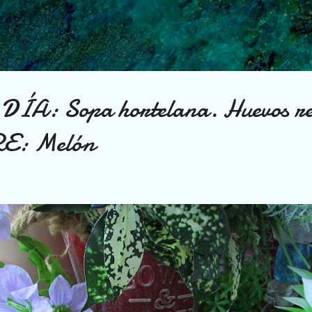
Ir al contenido principal
A: Sopa hortelana. Huevos rel
RE: Melón