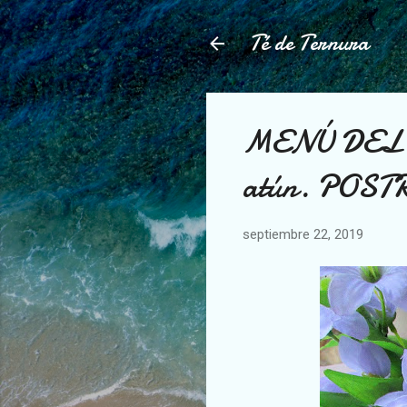
Té de Ternura
MENÚ DEL DÍ
atún. POST
septiembre 22, 2019