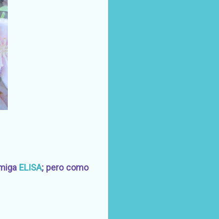
amiga
ELISA
; pero como