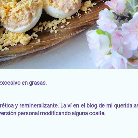
excesivo en grasas.
rética y remineralizante. La ví en el blog de mi querida 
ersión personal modificando alguna cosita.