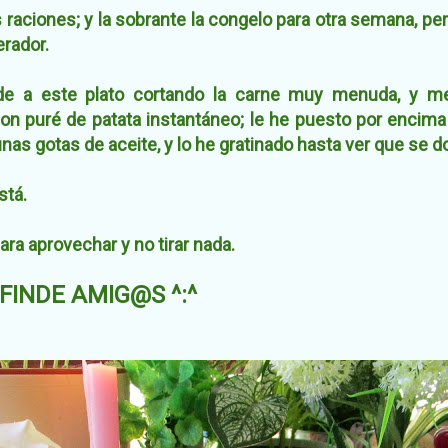
raciones; y la sobrante la congelo para otra semana, p
erador.
e a este plato cortando la carne muy menuda, y me
con puré de patata instantáneo; le he puesto por encim
as gotas de aceite, y lo he gratinado hasta ver que se d
stá.
ara aprovechar y no tirar nada.
FINDE AMIG@S ^:^