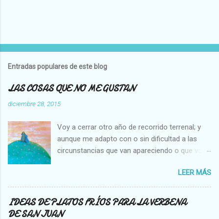
P
u
b
l
Entradas populares de este blog
i
c
LAS COSAS QUE NO ME GUSTAN
a
r
diciembre 28, 2015
u
n
Voy a cerrar otro año de recorrido terrenal; y
c
o
aunque me adapto con o sin dificultad a las
m
circunstancias que van apareciendo o que voy
e
creando en mi vida, hay cosas que no cambian,
n
t
LEER MÁS
es decir que para mi son inamovibles, y os voy
a
a contar cuales son: NO ME GUSTA VER A UNA
r
MOSCA O UNA ABEJA DENTRO DE MI CASA, Y
i
IDEAS DE PLATOS FRÍOS PARA LA VERBENA
o
NO SOPORTO MATARLAS. NO ME GUSTA QUE
DE SAN JUAN