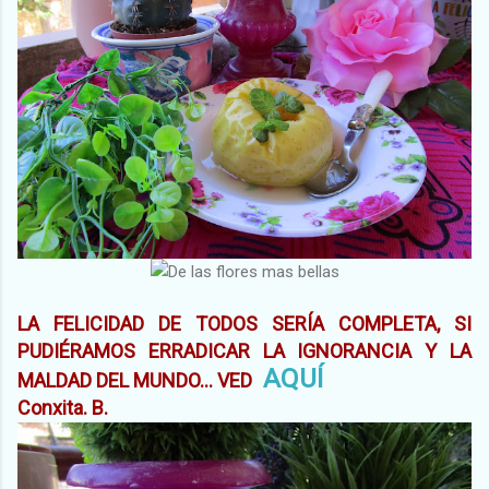
LA FELICIDAD DE TODOS SERÍA COMPLETA, SI
PUDIÉRAMOS ERRADICAR LA IGNORANCIA Y LA
AQUÍ
MALDAD DEL MUNDO... VED
Conxita. B.