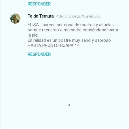
RESPONDER
n
t
Te de Ternura
4 de junio de 2019 a las 0:00
a
ELISA... parece ser cosa de madres y abuelas,
porque recuerdo a mi madre comiéndose hasta
r
la piel.
i
En relidad es un postre muy sano y sabroso
HASTA PRONTO GUAPA ^:^
o
s
RESPONDER