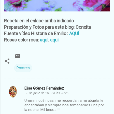
Receta en el enlace arriba indicado
Preparación y Fotos para este blog: Conxita
Fuente vídeo Historia de Emilio :
AQUÍ
Rosas color rosa:
aquí
,
aquí
Postres
Elisa Gómez Fernández
C
3 de junio de 2019 a las 23:26
o
Ummm, qué ricas, me recuerdan a mi abuela, le
m
encantaban y siempre nos tomábamos una por
la noche. Mil besos!!!
e