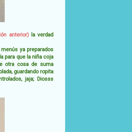
ión anterior)
la verdad
ar menús ya preparados
a para que la niña coja
ue otra cosa de suma
olada, guardando ropita
rolados, jaja; Diosss