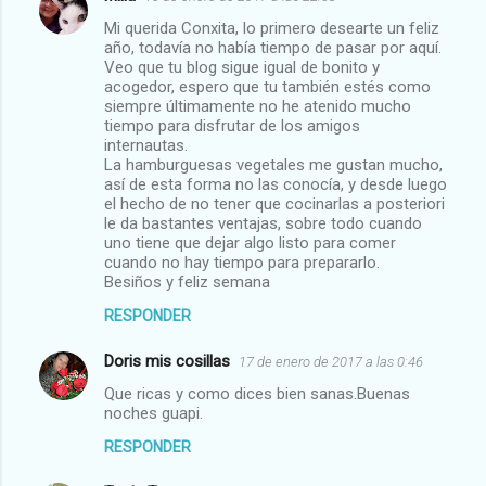
C
Mi querida Conxita, lo primero desearte un feliz
o
año, todavía no había tiempo de pasar por aquí.
m
Veo que tu blog sigue igual de bonito y
acogedor, espero que tu también estés como
e
siempre últimamente no he atenido mucho
tiempo para disfrutar de los amigos
n
internautas.
t
La hamburguesas vegetales me gustan mucho,
así de esta forma no las conocía, y desde luego
a
el hecho de no tener que cocinarlas a posteriori
r
le da bastantes ventajas, sobre todo cuando
uno tiene que dejar algo listo para comer
i
cuando no hay tiempo para prepararlo.
o
Besiños y feliz semana
s
RESPONDER
Doris mis cosillas
17 de enero de 2017 a las 0:46
Que ricas y como dices bien sanas.Buenas
noches guapi.
RESPONDER