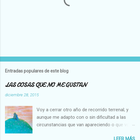
P
u
b
l
Entradas populares de este blog
i
c
LAS COSAS QUE NO ME GUSTAN
a
r
diciembre 28, 2015
u
n
Voy a cerrar otro año de recorrido terrenal; y
c
o
aunque me adapto con o sin dificultad a las
m
circunstancias que van apareciendo o que voy
e
creando en mi vida, hay cosas que no cambian,
n
t
LEER MÁS
es decir que para mi son inamovibles, y os voy