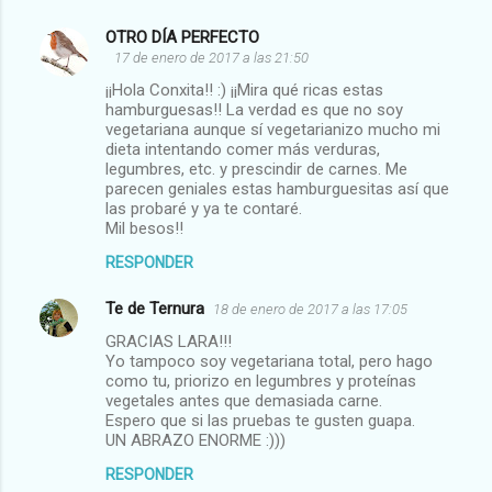
OTRO DÍA PERFECTO
17 de enero de 2017 a las 21:50
¡¡Hola Conxita!! :) ¡¡Mira qué ricas estas
hamburguesas!! La verdad es que no soy
vegetariana aunque sí vegetarianizo mucho mi
dieta intentando comer más verduras,
legumbres, etc. y prescindir de carnes. Me
parecen geniales estas hamburguesitas así que
las probaré y ya te contaré.
Mil besos!!
RESPONDER
Te de Ternura
18 de enero de 2017 a las 17:05
GRACIAS LARA!!!
Yo tampoco soy vegetariana total, pero hago
como tu, priorizo en legumbres y proteínas
vegetales antes que demasiada carne.
Espero que si las pruebas te gusten guapa.
UN ABRAZO ENORME :)))
RESPONDER