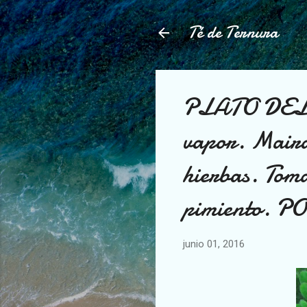
Té de Ternura
PLATO DEL D
vapor. Maira
hierbas. Toma
pimiento. P
junio 01, 2016