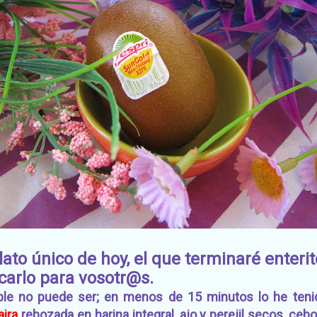
ato único de hoy, el que terminaré enteri
carlo para vosotr@s.
e no puede ser; en menos de 15 minutos lo he tenido
aira
rebozada en harina integral, ajo y perejil secos, cebo