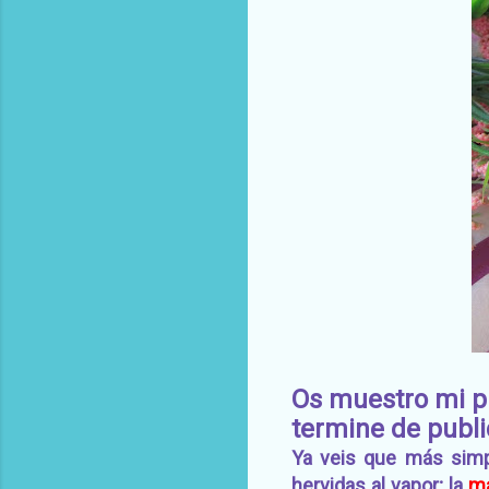
Os muestro mi pl
termine de publi
Ya veis que más simpl
hervidas al vapor; la
m