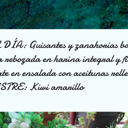
Ir al contenido principal
ÍA: Guisantes y zanahorias ba
 rebozada en harina integral y f
te en ensalada con aceitunas rell
OSTRE: Kiwi amarillo