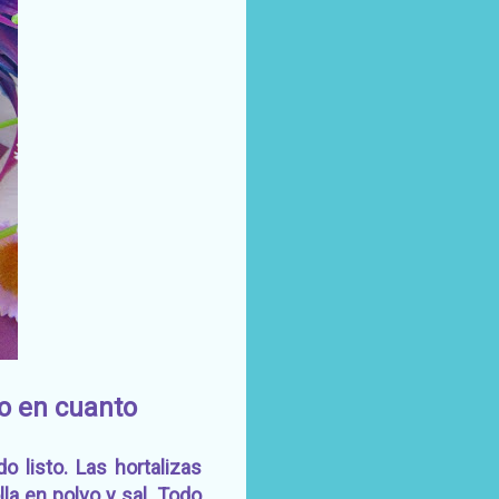
to en cuanto
 listo. Las hortalizas
lla en polvo y sal. Todo