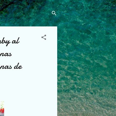
by al
inas
enas de