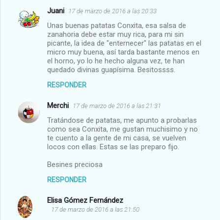
Juani
17 de marzo de 2016 a las 20:33
i
Unas buenas patatas Conxita, esa salsa de
o
zanahoria debe estar muy rica, para mi sin
s
picante, la idea de "enternecer" las patatas en el
micro muy buena, así tarda bastante menos en
el horno, yo lo he hecho alguna vez, te han
quedado divinas guapísima. Besitossss.
RESPONDER
Merchi
17 de marzo de 2016 a las 21:31
Tratándose de patatas, me apunto a probarlas
como sea Conxita, me gustan muchisimo y no
te cuento a la gente de mi casa, se vuelven
locos con ellas. Estas se las preparo fijo.
Besines preciosa
RESPONDER
Elisa Gómez Fernández
17 de marzo de 2016 a las 21:50