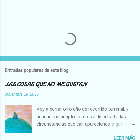
P
u
b
l
Entradas populares de este blog
i
c
LAS COSAS QUE NO ME GUSTAN
a
r
diciembre 28, 2015
u
n
Voy a cerrar otro año de recorrido terrenal; y
c
o
aunque me adapto con o sin dificultad a las
m
circunstancias que van apareciendo o que voy
e
creando en mi vida, hay cosas que no cambian,
n
t
LEER MÁS
es decir que para mi son inamovibles, y os voy