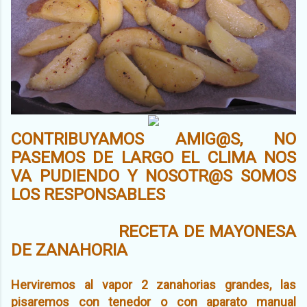
CONTRIBUYAMOS AMIG@S, NO
PASEMOS DE LARGO EL CLIMA NOS
VA PUDIENDO Y NOSOTR@S SOMOS
LOS RESPONSABLES
RECETA DE MAYONESA
DE ZANAHORIA
Herviremos al vapor 2 zanahorias grandes, las
pisaremos con tenedor o con aparato manual