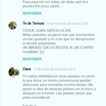
Pues para mí con salsa, sin duda, qué rico
picoteo!!Un beso cariño
RESPONDER
Te de Ternura
17 de marzo de 2016 a las 22:34
CHUSA, JUANI, MERCHI, ELISA...
Niñas queridas; un placer leer que mis bravitas
os han gustado y no creo que os decepcionen
si decidís prepararlas.
UN ABRAZO QUE OS RECOGE A LAS CUATRO
muakkkkk :))))
RESPONDER
Clara
17 de marzo de 2016 a las 23:51
Yo siento debilidad por esas patatas, es cierto
lo que dices, en horno convencional quedan
deliciosas, pero necesitan mucho tiempo. Me
anoto tu idea de hacerlas primero en el micro y
después en el horno. Las patatas tienen una
pinta maravillosa!
Saludos!