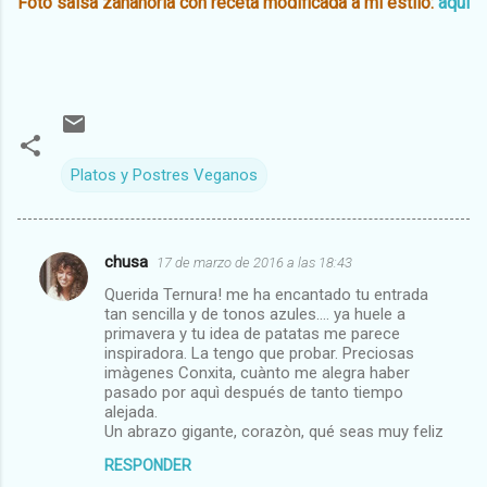
Foto salsa zanahoria con receta modificada a mi estilo:
aquí
Platos y Postres Veganos
chusa
17 de marzo de 2016 a las 18:43
C
Querida Ternura! me ha encantado tu entrada
o
tan sencilla y de tonos azules.... ya huele a
m
primavera y tu idea de patatas me parece
inspiradora. La tengo que probar. Preciosas
e
imàgenes Conxita, cuànto me alegra haber
pasado por aquì después de tanto tiempo
n
alejada.
t
Un abrazo gigante, corazòn, qué seas muy feliz
a
RESPONDER
r