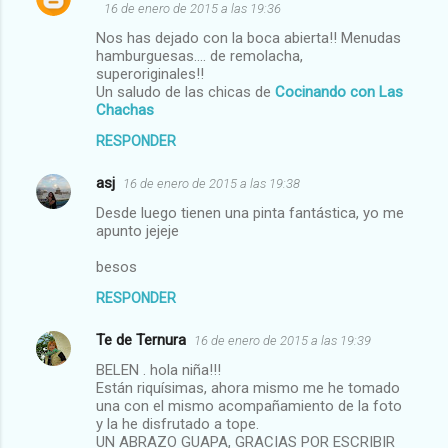
16 de enero de 2015 a las 19:36
a
Nos has dejado con la boca abierta!! Menudas
r
hamburguesas.... de remolacha,
i
superoriginales!!
Un saludo de las chicas de
Cocinando con Las
o
Chachas
s
RESPONDER
asj
16 de enero de 2015 a las 19:38
Desde luego tienen una pinta fantástica, yo me
apunto jejeje
besos
RESPONDER
Te de Ternura
16 de enero de 2015 a las 19:39
BELEN . hola niña!!!
Están riquísimas, ahora mismo me he tomado
una con el mismo acompañamiento de la foto
y la he disfrutado a tope.
UN ABRAZO GUAPA, GRACIAS POR ESCRIBIR