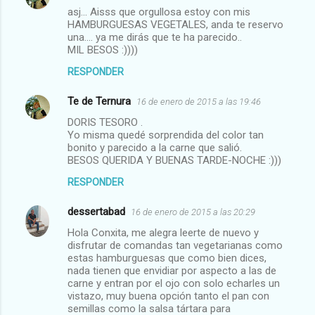
asj... Aisss que orgullosa estoy con mis
HAMBURGUESAS VEGETALES, anda te reservo
una.... ya me dirás que te ha parecido..
MIL BESOS :))))
RESPONDER
Te de Ternura
16 de enero de 2015 a las 19:46
DORIS TESORO .
Yo misma quedé sorprendida del color tan
bonito y parecido a la carne que salió.
BESOS QUERIDA Y BUENAS TARDE-NOCHE :)))
RESPONDER
dessertabad
16 de enero de 2015 a las 20:29
Hola Conxita, me alegra leerte de nuevo y
disfrutar de comandas tan vegetarianas como
estas hamburguesas que como bien dices,
nada tienen que envidiar por aspecto a las de
carne y entran por el ojo con solo echarles un
vistazo, muy buena opción tanto el pan con
semillas como la salsa tártara para