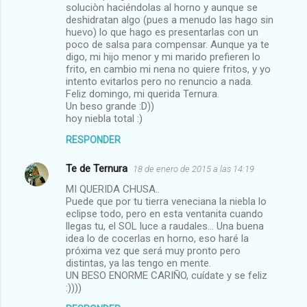
soluciòn haciéndolas al horno y aunque se
deshidratan algo (pues a menudo las hago sin
huevo) lo que hago es presentarlas con un
poco de salsa para compensar. Aunque ya te
digo, mi hijo menor y mi marido prefieren lo
frito, en cambio mi nena no quiere fritos, y yo
intento evitarlos pero no renuncio a nada.
Feliz domingo, mi querida Ternura.
Un beso grande :D))
hoy niebla total :)
RESPONDER
Te de Ternura
18 de enero de 2015 a las 14:19
MI QUERIDA CHUSA..
Puede que por tu tierra veneciana la niebla lo
eclipse todo, pero en esta ventanita cuando
llegas tu, el SOL luce a raudales... Una buena
idea lo de cocerlas en horno, eso haré la
próxima vez que será muy pronto pero
distintas, ya las tengo en mente.
UN BESO ENORME CARIÑO, cuídate y se feliz
:))))