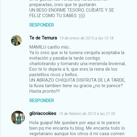
prepararlas, creo que te gustarán.
UN BESO ENORME TESORO, CUÍDATE Y SE
FELIZ COMO TU SABES :))))
RESPONDER
Te de Ternura
19 de enero de 2015 a las 15:18
MAMILU cariño mío...
Ya lo creo que si te tuviera cerquita aceptaba la
invitación y pasaba la tarde contigo
charloteando y tomando una merienda linvernal,
Eso te lo dejaría a ti, que eres la reina de los
pastelitos ricos y bellos.
UN ABRAZO CHIQUITA DISFRUTA DE LA TARDE,
la lluvia tambien tiene su gracia ¿no te parece?
Hasta pronto!!!
RESPONDER
glòriacookies
15 de febrero de 2015 a las 21:55
Hola guapa! Me quedare por aqui si te parece
bien pq me encanta tu blog. Me encanta todo lo
vegetariano aunque los otros d mi casa comen