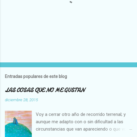
P
u
b
l
Entradas populares de este blog
i
c
LAS COSAS QUE NO ME GUSTAN
a
r
diciembre 28, 2015
u
n
Voy a cerrar otro año de recorrido terrenal; y
c
o
aunque me adapto con o sin dificultad a las
m
circunstancias que van apareciendo o que voy
e
creando en mi vida, hay cosas que no cambian,