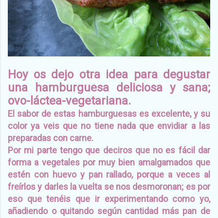
Hoy os dejo otra idea para degustar
una hamburguesa deliciosa y sana;
ovo-láctea-vegetariana.
El sabor de estas hamburguesas es excelente, y su
color ya veis que no tiene nada que envidiar a las
preparadas con carne.
Por mi parte tengo que deciros que no es fácil dar
forma a vegetales por muy bien amalgamados que
estén con huevo y pan rallado, porque a veces al
freírlos y darles la vuelta se nos desmoronan; es por
eso que tenéis que ir experimentando como yo,
añadiendo o quitando según cantidad más pan de