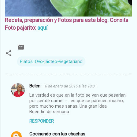
Receta, preparación y Fotos para este blog: Conxita
Foto pajarito:
aquí
Platos: Ovo-lacteo-vegetariano
Belen
16 de enero de 2015 a las 18:31
C
La verdad es que en la foto se ven que pasarían
o
por ser de carne.........es que se parecen mucho,
m
pero mucho mas sanas. Una gran idea.
Buen fin de semana
e
RESPONDER
n
t
Cocinando con las chachas