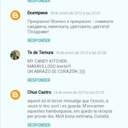
RESPONDER
Екатерина
18 de enero de 2015 a las 20:52
Прекрасно! Всичко е прекрасно - снимките
сандвича, напитката, цветовете, цветята!
Поздрави!
RESPONDER
Te de Ternura
18 de enero de 2015 a las 20:58
MY CANDY KITCHEN...
MARAVILLOSO leerte!!!
UN ABRAZO DE CORAZÓN :))))
RESPONDER
Chus Castro
18 de enero de 2015 a las 22:03
aquest és el tercer missatge que t'escric, a
veure si tinc sort i es guarda: M'encanten
aquestes hamburguese, em quedo la recepta
per provar-les. Molt bona setmana, Conxita.
RESPONDER