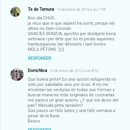
Te de Ternura
19 de enero de 2015 a las 7:59
Bon día CHUS...
ja veus que si que aquest ha sortit, perque els
altres no hem constan.
GRACIES BONICA, aprofito per desitjarte bona
setmana i per dirte que no et perdis aquestes
hamburguesas tan diferents i tant bones.
MOLS PETONS :))))
RESPONDER
Domi.Nica
19 de enero de 2015 a las 8:52
Que buena pinta!! Es una opción estupenda no
sólo por saludable sino por ricas. A mi me
encantan las verduras en todas sus formas y
buscar maneras más originales de cocinarlas
me parece un gran acierto. ¿Y qué me dices del
pan? Menuda pinta también!!
Que pases un feliz lunes y una feliz semana a
pesar de la lluvia.
Besos.