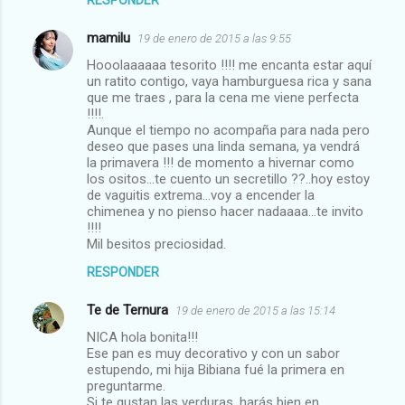
RESPONDER
mamilu
19 de enero de 2015 a las 9:55
Hooolaaaaaa tesorito !!!! me encanta estar aquí
un ratito contigo, vaya hamburguesa rica y sana
que me traes , para la cena me viene perfecta
!!!!.
Aunque el tiempo no acompaña para nada pero
deseo que pases una linda semana, ya vendrá
la primavera !!! de momento a hivernar como
los ositos...te cuento un secretillo ??..hoy estoy
de vaguitis extrema...voy a encender la
chimenea y no pienso hacer nadaaaa...te invito
!!!!
Mil besitos preciosidad.
RESPONDER
Te de Ternura
19 de enero de 2015 a las 15:14
NICA hola bonita!!!
Ese pan es muy decorativo y con un sabor
estupendo, mi hija Bibiana fué la primera en
preguntarme.
Si te gustan las verduras, harás bien en