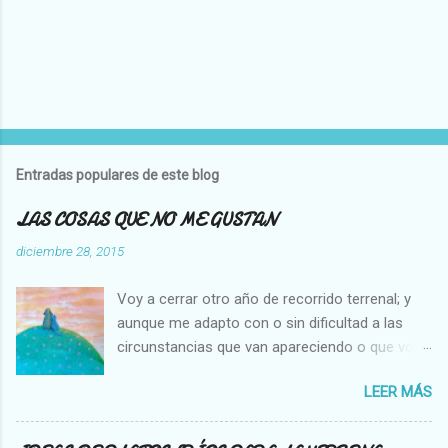
P
u
b
l
Entradas populares de este blog
i
c
LAS COSAS QUE NO ME GUSTAN
a
r
diciembre 28, 2015
u
n
Voy a cerrar otro año de recorrido terrenal; y
c
o
aunque me adapto con o sin dificultad a las
m
circunstancias que van apareciendo o que voy
e
creando en mi vida, hay cosas que no cambian,
n
t
LEER MÁS
es decir que para mi son inamovibles, y os voy
a
a contar cuales son: NO ME GUSTA VER A UNA
r
MOSCA O UNA ABEJA DENTRO DE MI CASA, Y
i