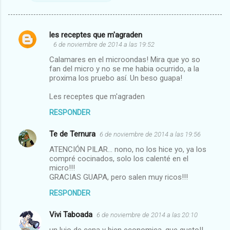
les receptes que m'agraden
C
6 de noviembre de 2014 a las 19:52
o
Calamares en el microondas! Mira que yo so
m
fan del micro y no se me habia ocurrido, a la
proxima los pruebo así. Un beso guapa!
e
Les receptes que m'agraden
n
t
RESPONDER
a
Te de Ternura
6 de noviembre de 2014 a las 19:56
r
ATENCIÓN PILAR... nono, no los hice yo, ya los
i
compré cocinados, solo los calenté en el
micro!!!
o
GRACIAS GUAPA, pero salen muy ricos!!!
s
RESPONDER
Vivi Taboada
6 de noviembre de 2014 a las 20:10
un lujo de cena y bien economica, que gusto!!