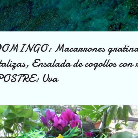
Ir al contenido principal
MINGO: Macarrones gratinad
talizas, Ensalada de cogollos con 
. POSTRE: Uva