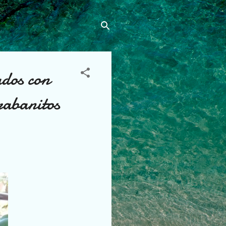
os con
rabanitos