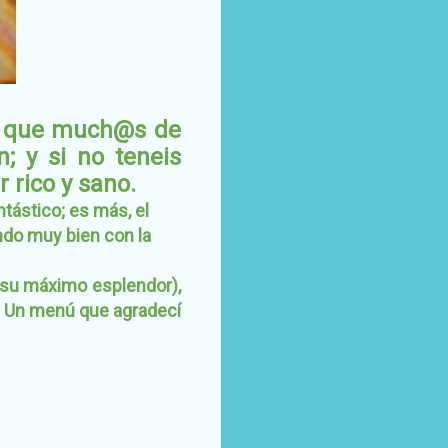
e que much@s de
n; y si no teneis
rico y sano.
tástico; es más, el
ndo muy bien con la
 su máximo esplendor),
ú. Un menú que agradecí