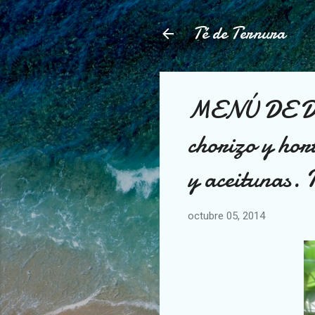
Té de Ternura
MENÚ DE DO
chorizo y hor
y aceitunas
octubre 05, 2014