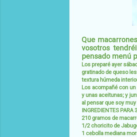
Que macarrones
vosotros tendréi
pensado menú pa
Los preparé ayer sábad
gratinado de queso les
textura húmeda interior
Los acompañé con un c
y unas aceitunas; y ju
al pensar que soy muy
INGREDIENTES PARA 
210 gramos de macarr
1/2 choricito de Jabug
1 cebolla mediana mo