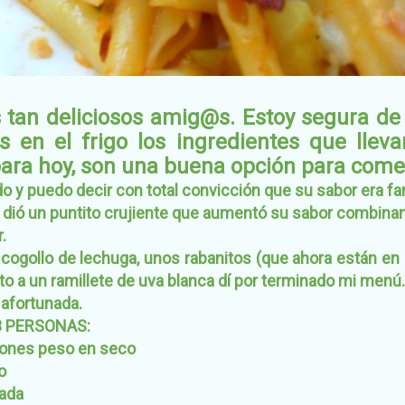
 tan deliciosos amig@s. Estoy segura d
s en el frigo los ingredientes que lleva
ra hoy, son una buena opción para comer 
o y puedo decir con total convicción que su sabor era fan
 dió un puntito crujiente que aumentó su sabor combina
.
ogollo de lechuga, unos rabanitos (que ahora están en
nto a un ramillete de uva blanca dí por terminado mi men
 afortunada.
3 PERSONAS:
ones peso en seco
o
rada