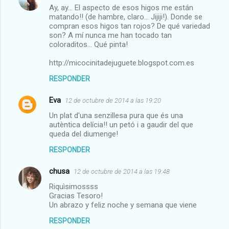
Ay, ay... El aspecto de esos higos me están
o
matando!! (de hambre, claro... Jijiji!). Donde se
m
compran esos higos tan rojos? De qué variedad
son? A mí nunca me han tocado tan
e
coloraditos... Qué pinta!
n
http://micocinitadejuguete.blogspot.com.es
t
RESPONDER
a
r
Eva
12 de octubre de 2014 a las 19:20
i
Un plat d'una senzillesa pura que és una
autèntica delícia!! un petó i a gaudir del que
o
queda del diumenge!
s
RESPONDER
chusa
12 de octubre de 2014 a las 19:48
Riquìsimossss
Gracias Tesoro!
Un abrazo y feliz noche y semana que viene
RESPONDER