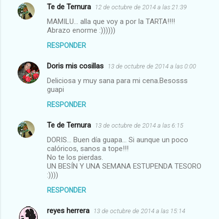
Te de Ternura
12 de octubre de 2014 a las 21:39
MAMILU... alla que voy a por la TARTA!!!!
Abrazo enorme :))))))
RESPONDER
Doris mis cosillas
13 de octubre de 2014 a las 0:00
Deliciosa y muy sana para mi cena.Besosss
guapi
RESPONDER
Te de Ternura
13 de octubre de 2014 a las 6:15
DORIS... Buen día guapa... Si aunque un poco
calóricos, sanos a tope!!!
No te los pierdas.
UN BESÍN Y UNA SEMANA ESTUPENDA TESORO
:))))
RESPONDER
reyes herrera
13 de octubre de 2014 a las 15:14