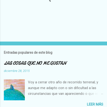
P
u
b
l
Entradas populares de este blog
i
c
LAS COSAS QUE NO ME GUSTAN
a
r
diciembre 28, 2015
u
n
Voy a cerrar otro año de recorrido terrenal; y
c
o
aunque me adapto con o sin dificultad a las
m
circunstancias que van apareciendo o que voy
e
creando en mi vida, hay cosas que no cambian,
n
t
LEER MÁS
es decir que para mi son inamovibles, y os voy