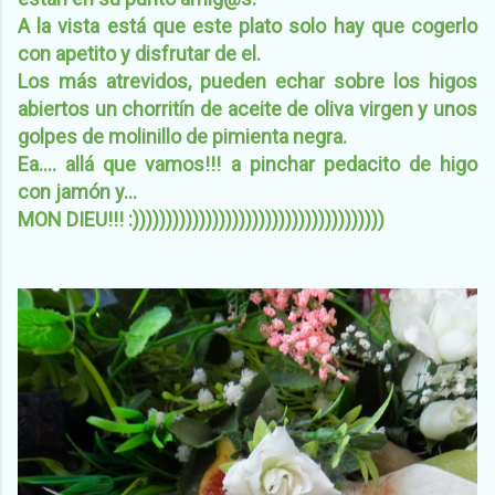
A la vista está que este plato solo hay que cogerlo
con apetito y disfrutar de el.
Los más atrevidos, pueden echar sobre los higos
abiertos un chorritín de aceite de oliva virgen y unos
golpes de molinillo de pimienta negra.
Ea.... allá que vamos!!! a pinchar pedacito de higo
con jamón y...
MON DIEU!!! :))))))))))))))))))))))))))))))))))))))