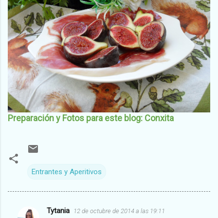
Preparación y Fotos para este blog: Conxita
Entrantes y Aperitivos
Tytania
12 de octubre de 2014 a las 19:11
C