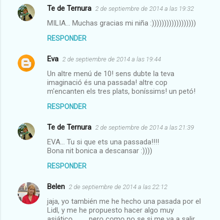
Te de Ternura
2 de septiembre de 2014 a las 19:32
MILIA... Muchas gracias mi niña :))))))))))))))))))
RESPONDER
Eva
2 de septiembre de 2014 a las 19:44
Un altre menú de 10! sens dubte la teva
imaginació és una passada! altre cop
m'encanten els tres plats, boníssims! un petó!
RESPONDER
Te de Ternura
2 de septiembre de 2014 a las 21:39
EVA... Tu si que ets una passada!!!!
Bona nit bonica a descansar :))))
RESPONDER
Belen
2 de septiembre de 2014 a las 22:12
jaja, yo también me he hecho una pasada por el
Lidl, y me he propuesto hacer algo muy
asiático...........pero como no se si me va a salir