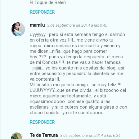
El Toque de Belen
RESPONDER
mamilu
3 de septiembre de 2014 a las 0:40
Uyyyyyy....pero si esta semana tengo el salmón
en oferta otra vez !!!!....me viene divino tu
menú...mira mañana es mercadillo y vienen y
me dicen....niña...que hago para comer
hoy..???...pues ya tengo la respuesta...el menú
de mi Conxita !!!!...te me vas a hacer famosa
...jiiijiiii.....yo les cuento mis cositas del blog...asi
entre pescadito y pescadito la clientela se me
va contenta !!!.
Mil besitos mi querida amiga....se muy felíz !!!
UUUUYYYYY...que se me olvida....el bizcocho del
micro aguanta perfectamente...y está
riquíssimoooooo...con ese gustito a las
avellanas...y si lo cubres con alguna glasa o con
choco fundido...ya ni te cuentooooo....
RESPONDER
Te de Ternura
3 de septiembre de 2014 a las 6:34