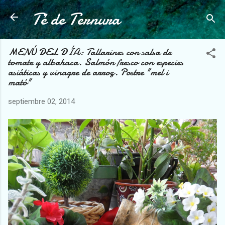
Té de Ternura
Ir al contenido principal
MENÚ DEL DÍA: Tallarines con salsa de
tomate y albahaca. Salmón fresco con especies
asiáticas y vinagre de arroz. Postre "mel i
mató"
septiembre 02, 2014