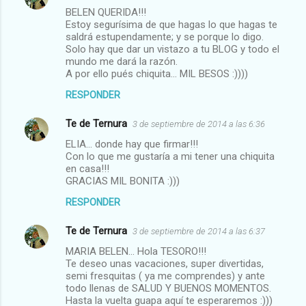
BELEN QUERIDA!!!
Estoy segurísima de que hagas lo que hagas te
saldrá estupendamente; y se porque lo digo.
Solo hay que dar un vistazo a tu BLOG y todo el
mundo me dará la razón.
A por ello pués chiquita... MIL BESOS :))))
RESPONDER
Te de Ternura
3 de septiembre de 2014 a las 6:36
ELIA... donde hay que firmar!!!
Con lo que me gustaría a mi tener una chiquita
en casa!!!
GRACIAS MIL BONITA :)))
RESPONDER
Te de Ternura
3 de septiembre de 2014 a las 6:37
MARIA BELEN... Hola TESORO!!!
Te deseo unas vacaciones, super divertidas,
semi fresquitas ( ya me comprendes) y ante
todo llenas de SALUD Y BUENOS MOMENTOS.
Hasta la vuelta guapa aquí te esperaremos :)))