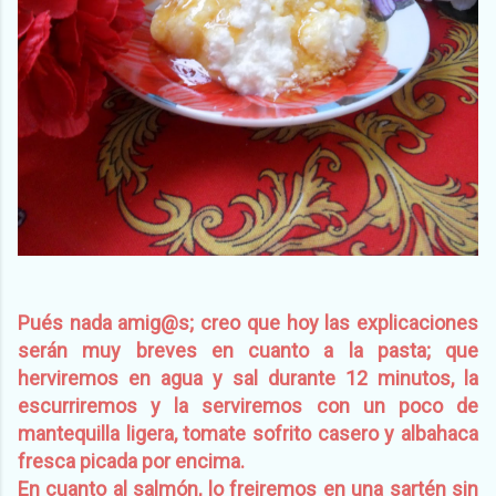
Pués nada amig@s; creo que hoy las explicaciones
serán muy breves en cuanto a la pasta; que
herviremos en agua y sal durante 12 minutos, la
escurriremos y la serviremos con un poco de
mantequilla ligera, tomate sofrito casero y albahaca
fresca picada por encima.
En cuanto al salmón, lo freiremos en una sartén sin