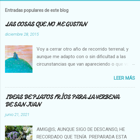
b
l
Entradas populares de este blog
i
c
LAS COSAS QUE NO ME GUSTAN
a
r
diciembre 28, 2015
u
n
Voy a cerrar otro año de recorrido terrenal; y
c
o
aunque me adapto con o sin dificultad a las
m
circunstancias que van apareciendo o que voy
e
creando en mi vida, hay cosas que no cambian,
n
t
LEER MÁS
es decir que para mi son inamovibles, y os voy
a
a contar cuales son: NO ME GUSTA VER A UNA
r
MOSCA O UNA ABEJA DENTRO DE MI CASA, Y
i
IDEAS DE PLATOS FRÍOS PARA LA VERBENA
o
NO SOPORTO MATARLAS. NO ME GUSTA QUE
DE SAN JUAN
SE PEGUE UN COCHE EN LA PARTE TRASERA
junio 21, 2021
DE MI AUTO. NO ME GUSTA LA GENTE QUE SE
APROPIA DE LO AJENO NO ME GUSTA VER A
AMIG@S; AUNQUE SIGO DE DESCANSO, HE
TANTAS Y TANTAS PERSONAS PIDIENDO EN
RECORDADO QUE TENÍA PREPARADA ESTA
LAS CALLES. NO ME GUSTA LA GENTE QUE