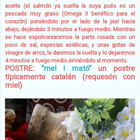
aceite (el salmón ya suelta la suya pués es un
pescado muy graso (Omega 3 benéfico para el
corazón) poniéndolo por el lado de la piel hacia
abajo, dejándolo 3 minutos a fuego medio. Mientras
se hace espolvorearemos la parte rosada con un
poco de sal, especias asiáticas, y unas gotas de
vinagre de arroz, le daremos la vuelta y lo dejaremos
4 minutos a fuego medio sirviéndolo al momento.
POSTRE:
"mel i mató"
un postre
tipicamente catalán (requesón con
miel)