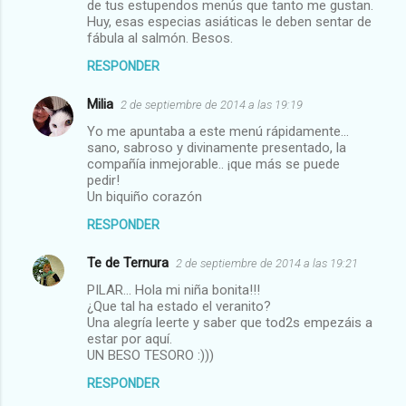
m
de tus estupendos menús que tanto me gustan.
Huy, esas especias asiáticas le deben sentar de
e
fábula al salmón. Besos.
n
RESPONDER
t
Milia
2 de septiembre de 2014 a las 19:19
a
Yo me apuntaba a este menú rápidamente...
r
sano, sabroso y divinamente presentado, la
i
compañía inmejorable.. ¡que más se puede
pedir!
o
Un biquiño corazón
s
RESPONDER
Te de Ternura
2 de septiembre de 2014 a las 19:21
PILAR... Hola mi niña bonita!!!
¿Que tal ha estado el veranito?
Una alegría leerte y saber que tod2s empezáis a
estar por aquí.
UN BESO TESORO :)))
RESPONDER