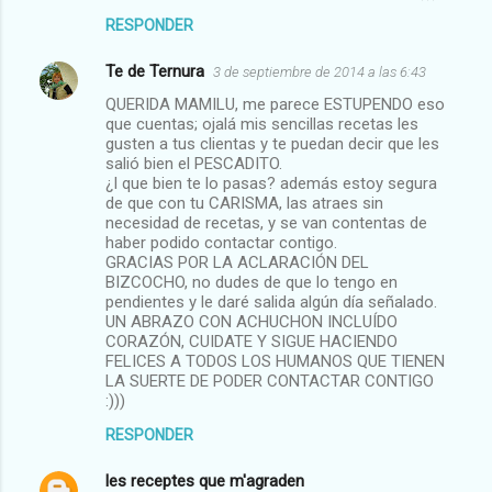
RESPONDER
Te de Ternura
3 de septiembre de 2014 a las 6:43
QUERIDA MAMILU, me parece ESTUPENDO eso
que cuentas; ojalá mis sencillas recetas les
gusten a tus clientas y te puedan decir que les
salió bien el PESCADITO.
¿I que bien te lo pasas? además estoy segura
de que con tu CARISMA, las atraes sin
necesidad de recetas, y se van contentas de
haber podido contactar contigo.
GRACIAS POR LA ACLARACIÓN DEL
BIZCOCHO, no dudes de que lo tengo en
pendientes y le daré salida algún día señalado.
UN ABRAZO CON ACHUCHON INCLUÍDO
CORAZÓN, CUIDATE Y SIGUE HACIENDO
FELICES A TODOS LOS HUMANOS QUE TIENEN
LA SUERTE DE PODER CONTACTAR CONTIGO
:)))
RESPONDER
les receptes que m'agraden