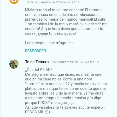
3 de septiembre de 2014 a las 11:15
MMMm todo el menú me encanta! El tomate
con albahaca es una de mis combinaciones
preferidas. lo mejor del mundo mundial! El salm
´´on tambien i de la mel y mató q¿ quedecir? me
encanta! A que hora dices que se come en tu
casa? jejejeje Un beso guapa!
Les receptes que m'agraden
RESPONDER
Te de Ternura
3 de septiembre de 2014 a las 12:57
¿Que tal PILAR?
Me alegra leer eso que dices; es más, te diré
que en mi casa no se come a una hora
"normal" sino que a las 12 y media se sirven los
platos, pero es que teniendo en cuenta que me
levanto sobre las 6 de la mañana, ya me dirás!!!
a esa hora tengo un hambre canina y lo digo
porque PUCKY me sigue, jaja.
Así que ya sabes, si te atreves aquí te espero .
BESOS MIL :)))