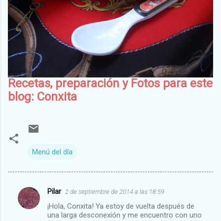
Recetas, preparación y Fotos para este
blog: Conxita
Menú del día
Pilar
2 de septiembre de 2014 a las 18:59
C
¡Hola, Conxita! Ya estoy de vuelta después de
o
una larga desconexión y me encuentro con uno