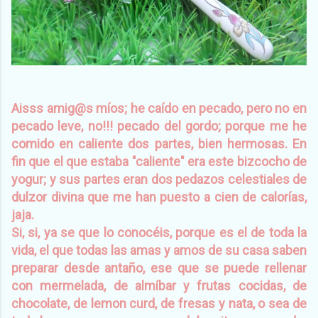
Aisss amig@s míos; he caído en pecado, pero no en
pecado leve, no!!! pecado del gordo; porque me he
comido en caliente dos partes, bien hermosas. En
fin que el que estaba "caliente" era este bizcocho de
yogur; y sus partes eran dos pedazos celestiales de
dulzor divina que me han puesto a cien de calorías,
jaja.
Si, si, ya se que lo conocéis, porque es el de toda la
vida, el que todas las amas y amos de su casa saben
preparar desde antaño, ese que se puede rellenar
con mermelada, de almíbar y frutas cocidas, de
chocolate, de lemon curd, de fresas y nata, o sea de