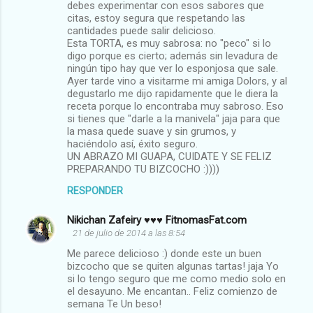
debes experimentar con esos sabores que
citas, estoy segura que respetando las
cantidades puede salir delicioso.
Esta TORTA, es muy sabrosa: no "peco" si lo
digo porque es cierto; además sin levadura de
ningún tipo hay que ver lo esponjosa que sale.
Ayer tarde vino a visitarme mi amiga Dolors, y al
degustarlo me dijo rapidamente que le diera la
receta porque lo encontraba muy sabroso. Eso
si tienes que "darle a la manivela" jaja para que
la masa quede suave y sin grumos, y
haciéndolo así, éxito seguro.
UN ABRAZO MI GUAPA, CUIDATE Y SE FELIZ
PREPARANDO TU BIZCOCHO :))))
RESPONDER
Nikichan Zafeiry ♥♥♥ FitnomasFat.com
21 de julio de 2014 a las 8:54
Me parece delicioso :) donde este un buen
bizcocho que se quiten algunas tartas! jaja Yo
si lo tengo seguro que me como medio solo en
el desayuno. Me encantan.. Feliz comienzo de
semana Te Un beso!