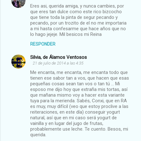
Eres asi, querida amiga, y nunca cambies, por
que eres tan dulce como este rico bizcocho
que tiene toda la pinta de segur pecando y
pecando, por un trozito de el no me importaria
a mi hasta confesarme que hace años que no
lo hago jejeje. Mil besicos mi Reina
RESPONDER
Silvia, de Álamos Ventosos
21 de julio de 2014 a las 4:35
Me encanta, me encanta, me encanta todo que
tienen ese sabor tan a vos, que hacen que esas
pequeñas cosas sean tan vos o tan tú ... Mi
esposo me dijo hoy que extraña mis tortas, así
que mañana mismo voy a hacer esta variante
tuya para la merienda. Sabés, Conxi, que en RA
es muy, muy difícil (veo que estoy proclive a las
reiteraciones, en este día) conseguir yogurt
natural, así que en mi caso será yogurt de
vainilla y en lugar del jugo de frutas,
probablemente use leche. Te cuento. Besos, mi
querida.