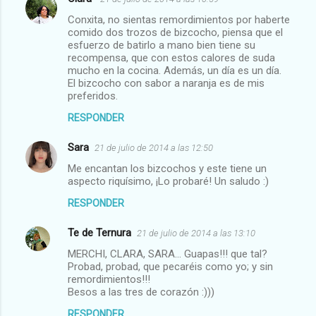
Conxita, no sientas remordimientos por haberte
comido dos trozos de bizcocho, piensa que el
esfuerzo de batirlo a mano bien tiene su
recompensa, que con estos calores de suda
mucho en la cocina. Además, un día es un día.
El bizcocho con sabor a naranja es de mis
preferidos.
RESPONDER
Sara
21 de julio de 2014 a las 12:50
Me encantan los bizcochos y este tiene un
aspecto riquísimo, ¡Lo probaré! Un saludo :)
RESPONDER
Te de Ternura
21 de julio de 2014 a las 13:10
MERCHI, CLARA, SARA... Guapas!!! que tal?
Probad, probad, que pecaréis como yo; y sin
remordimientos!!!
Besos a las tres de corazón :)))
RESPONDER