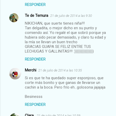
RESPONDER
Te de Ternura
21 de julio de 2014 a las 9:30
NIKICHAN, que suerte tienes niña!!!
Tan delgadita, o mejor dicho en su punto y
comiendo así. Yo regalé el que sobró porque ya
hubiera sido pecar demasiado, y claro tu edad y
la mía se llevan un buen trecho
GRACIAS GUAPA SE FELIZ ENTRE TUS
LECHUGAS Y GALLINITAS!!! :)))))))))))))))
RESPONDER
Merchi
21 de julio de 2014 a las 10:35
Si es que te ha quedado super esponjoso, que
corte más bonito y que ganas de llevarse un
cachin a la boca. Pero frío eh...golosona jajajaja
Besinesss
RESPONDER
Clara
21 de julio de 2014 a las 10:59