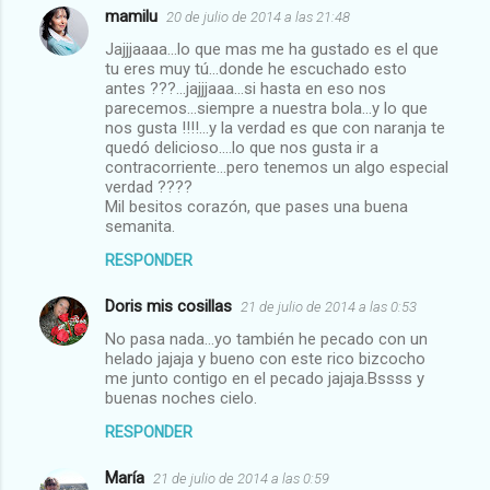
mamilu
20 de julio de 2014 a las 21:48
C
Jajjjaaaa...lo que mas me ha gustado es el que
o
tu eres muy tú...donde he escuchado esto
m
antes ???...jajjjaaa...si hasta en eso nos
parecemos...siempre a nuestra bola...y lo que
e
nos gusta !!!!...y la verdad es que con naranja te
quedó delicioso....lo que nos gusta ir a
n
contracorriente...pero tenemos un algo especial
t
verdad ????
Mil besitos corazón, que pases una buena
a
semanita.
r
RESPONDER
i
o
Doris mis cosillas
21 de julio de 2014 a las 0:53
s
No pasa nada...yo también he pecado con un
helado jajaja y bueno con este rico bizcocho
me junto contigo en el pecado jajaja.Bssss y
buenas noches cielo.
RESPONDER
María
21 de julio de 2014 a las 0:59