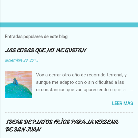
P
u
b
l
Entradas populares de este blog
i
c
LAS COSAS QUE NO ME GUSTAN
a
r
diciembre 28, 2015
u
n
Voy a cerrar otro año de recorrido terrenal; y
c
o
aunque me adapto con o sin dificultad a las
m
circunstancias que van apareciendo o que voy
e
creando en mi vida, hay cosas que no cambian,
n
t
LEER MÁS
es decir que para mi son inamovibles, y os voy
a
a contar cuales son: NO ME GUSTA VER A UNA
r
MOSCA O UNA ABEJA DENTRO DE MI CASA, Y
i
IDEAS DE PLATOS FRÍOS PARA LA VERBENA
o
NO SOPORTO MATARLAS. NO ME GUSTA QUE
DE SAN JUAN
SE PEGUE UN COCHE EN LA PARTE TRASERA