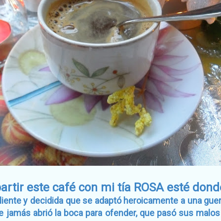
rtir este café con mi tía ROSA esté dond
liente y decidida que se adaptó heroicamente a una guer
ue jamás abrió la boca para ofender, que pasó sus malos