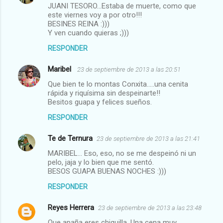
JUANI TESORO...Estaba de muerte, como que
este viernes voy a por otro!!!
BESINES REINA :)))
Y ven cuando quieras ;)))
RESPONDER
Maribel
23 de septiembre de 2013 a las 20:51
Que bien te lo montas Conxita.....una cenita
rápida y riquísima sin despeinarte!!
Besitos guapa y felices sueños.
RESPONDER
Te de Ternura
23 de septiembre de 2013 a las 21:41
MARIBEL... Eso, eso, no se me despeinó ni un
pelo, jaja y lo bien que me sentó.
BESOS GUAPA BUENAS NOCHES :)))
RESPONDER
Reyes Herrera
23 de septiembre de 2013 a las 23:48
Que apaña eres chiquilla. Una cena muy