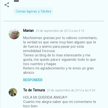
Cenas ligeras y fáciles
Marian
23 de septiembre de 2013 a las 9:19
C
Muchisimas gracias por tu valioso comentario,
o
la verdad es que viene muy bien alguien que te
m
de fuerza y animo para pasar por esta
inmobilidad forzosa.
e
Tienes un blog de lo mas interesante y me
gusta, me quedo para ir siguiendo todo lo que
n
nos cuentes y hagas
t
Reitero mi agradecimiento y te envio un gran
abrazo
a
r
RESPONDER
i
Te de Ternura
23 de septiembre de 2013 a las 9:34
o
HOLA MI QUERIDA AMIGA!!!
s
Cuanto me alegra saber que mi comentario te
hizo bien.