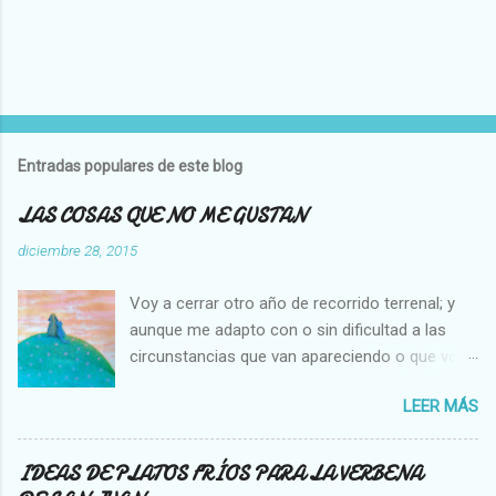
P
u
b
l
Entradas populares de este blog
i
c
LAS COSAS QUE NO ME GUSTAN
a
r
diciembre 28, 2015
u
n
Voy a cerrar otro año de recorrido terrenal; y
c
o
aunque me adapto con o sin dificultad a las
m
circunstancias que van apareciendo o que voy
e
creando en mi vida, hay cosas que no cambian,
n
t
LEER MÁS
es decir que para mi son inamovibles, y os voy
a
a contar cuales son: NO ME GUSTA VER A UNA
r
MOSCA O UNA ABEJA DENTRO DE MI CASA, Y
i
IDEAS DE PLATOS FRÍOS PARA LA VERBENA
o
NO SOPORTO MATARLAS. NO ME GUSTA QUE