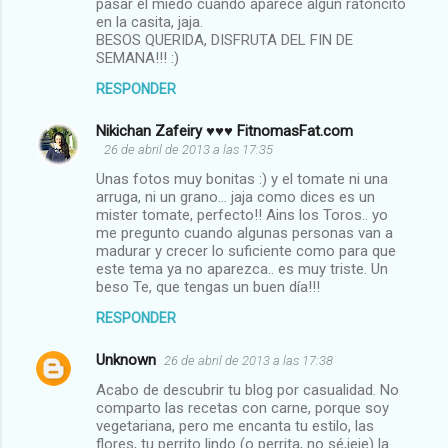
pasar el miedo cuando aparece algún ratoncito
en la casita, jaja.
BESOS QUERIDA, DISFRUTA DEL FIN DE
SEMANA!!! :)
RESPONDER
Nikichan Zafeiry ♥♥♥ FitnomasFat.com
26 de abril de 2013 a las 17:35
Unas fotos muy bonitas :) y el tomate ni una
arruga, ni un grano... jaja como dices es un
mister tomate, perfecto!! Ains los Toros.. yo
me pregunto cuando algunas personas van a
madurar y crecer lo suficiente como para que
este tema ya no aparezca.. es muy triste. Un
beso Te, que tengas un buen día!!!
RESPONDER
Unknown
26 de abril de 2013 a las 17:38
Acabo de descubrir tu blog por casualidad. No
comparto las recetas con carne, porque soy
vegetariana, pero me encanta tu estilo, las
flores, tu perrito lindo (o perrita, no sé,jeje) la