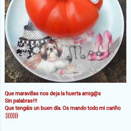
Que maravillas nos deja la huerta amig@s
Sin palabras!!!
Que tengáis un buen día. Os mando todo mi cariño
:)))))))