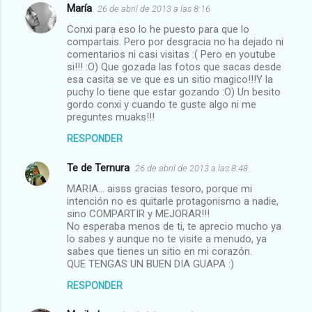
María
26 de abril de 2013 a las 8:16
C
Conxi para eso lo he puesto para que lo
o
compartais. Pero por desgracia no ha dejado ni
m
comentarios ni casi visitas :( Pero en youtube
si!!! :O) Que gozada las fotos que sacas desde
e
esa casita se ve que es un sitio magico!!!Y la
puchy lo tiene que estar gozando :O) Un besito
n
gordo conxi y cuando te guste algo ni me
t
preguntes muaks!!!
a
RESPONDER
r
Te de Ternura
26 de abril de 2013 a las 8:48
i
MARIA... aisss gracias tesoro, porque mi
o
intención no es quitarle protagonismo a nadie,
s
sino COMPARTIR y MEJORAR!!!
No esperaba menos de ti, te aprecio mucho ya
lo sabes y aunque no te visite a menudo, ya
sabes que tienes un sitio en mi corazón.
QUE TENGAS UN BUEN DIA GUAPA :)
RESPONDER