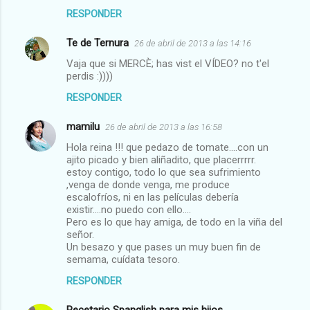
RESPONDER
Te de Ternura
26 de abril de 2013 a las 14:16
Vaja que si MERCÈ; has vist el VÍDEO? no t'el
perdis :))))
RESPONDER
mamilu
26 de abril de 2013 a las 16:58
Hola reina !!! que pedazo de tomate....con un
ajito picado y bien aliñadito, que placerrrrr.
estoy contigo, todo lo que sea sufrimiento
,venga de donde venga, me produce
escalofríos, ni en las películas debería
existir....no puedo con ello....
Pero es lo que hay amiga, de todo en la viña del
señor.
Un besazo y que pases un muy buen fin de
semama, cuídata tesoro.
RESPONDER
Recetario Spanglish para mis hijos