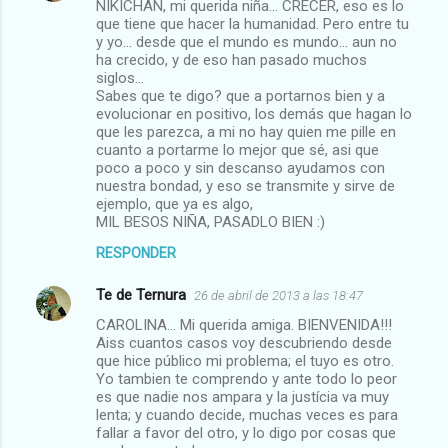
NIKICHAN, mi querida niña... CRECER, eso es lo
que tiene que hacer la humanidad. Pero entre tu
y yo... desde que el mundo es mundo... aun no
ha crecido, y de eso han pasado muchos
siglos...
Sabes que te digo? que a portarnos bien y a
evolucionar en positivo, los demás que hagan lo
que les parezca, a mi no hay quien me pille en
cuanto a portarme lo mejor que sé, asi que
poco a poco y sin descanso ayudamos con
nuestra bondad, y eso se transmite y sirve de
ejemplo, que ya es algo,
MIL BESOS NIÑA, PASADLO BIEN :)
RESPONDER
Te de Ternura
26 de abril de 2013 a las 18:47
CAROLINA... Mi querida amiga. BIENVENIDA!!!
Aiss cuantos casos voy descubriendo desde
que hice público mi problema; el tuyo es otro.
Yo tambien te comprendo y ante todo lo peor
es que nadie nos ampara y la justícia va muy
lenta; y cuando decide, muchas veces es para
fallar a favor del otro, y lo digo por cosas que