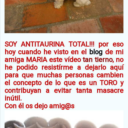
SOY ANTITAURINA TOTAL!!! por eso
hoy cuando he visto en el
blog
de mi
amiga MARIA este vídeo
tan tierno
, no
he podido resistírme a dejarlo aquí
para que muchas personas cambien
el concepto de lo que es un TORO y
contribuyan a evitar tanta masacre
inútil.
Con él os dejo amig@s