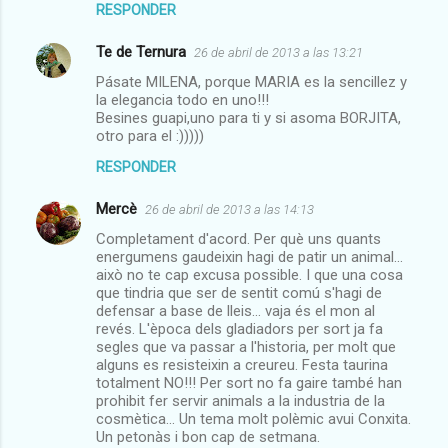
RESPONDER
Te de Ternura
26 de abril de 2013 a las 13:21
Pásate MILENA, porque MARIA es la sencillez y
la elegancia todo en uno!!!
Besines guapi,uno para ti y si asoma BORJITA,
otro para el :)))))
RESPONDER
Mercè
26 de abril de 2013 a las 14:13
Completament d'acord. Per què uns quants
energumens gaudeixin hagi de patir un animal...
això no te cap excusa possible. I que una cosa
que tindria que ser de sentit comú s'hagi de
defensar a base de lleis... vaja és el mon al
revés. L'època dels gladiadors per sort ja fa
segles que va passar a l'historia, per molt que
alguns es resisteixin a creureu. Festa taurina
totalment NO!!! Per sort no fa gaire també han
prohibit fer servir animals a la industria de la
cosmètica... Un tema molt polèmic avui Conxita.
Un petonàs i bon cap de setmana.