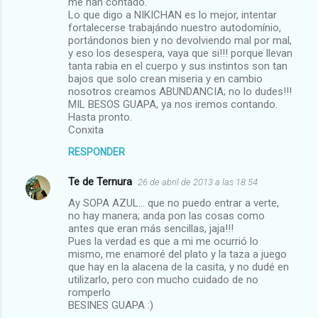
me han contado.
Lo que digo a NIKICHAN es lo mejor, intentar
fortalecerse trabajándo nuestro autodomínio,
portándonos bien y no devolviendo mal por mal,
y eso los desespera, vaya que si!!! porque llevan
tanta rabia en el cuerpo y sus instintos son tan
bajos que solo crean miseria y en cambio
nosotros creamos ABUNDANCIA; no lo dudes!!!
MIL BESOS GUAPA, ya nos iremos contando.
Hasta pronto.
Conxita
RESPONDER
Te de Ternura
26 de abril de 2013 a las 18:54
Ay SOPA AZUL... que no puedo entrar a verte,
no hay manera; anda pon las cosas como
antes que eran más sencillas, jaja!!!
Pues la verdad es que a mi me ocurrió lo
mismo, me enamoré del plato y la taza a juego
que hay en la alacena de la casita, y no dudé en
utilizarlo, pero con mucho cuidado de no
romperlo
BESINES GUAPA :)