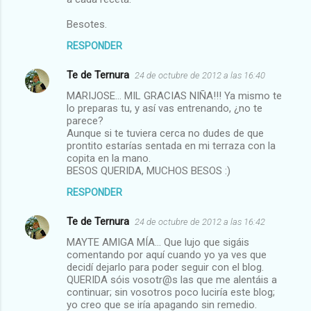
Besotes.
RESPONDER
Te de Ternura
24 de octubre de 2012 a las 16:40
MARIJOSE... MIL GRACIAS NIÑA!!! Ya mismo te
lo preparas tu, y así vas entrenando, ¿no te
parece?
Aunque si te tuviera cerca no dudes de que
prontito estarías sentada en mi terraza con la
copita en la mano.
BESOS QUERIDA, MUCHOS BESOS :)
RESPONDER
Te de Ternura
24 de octubre de 2012 a las 16:42
MAYTE AMIGA MÍA... Que lujo que sigáis
comentando por aquí cuando yo ya ves que
decidí dejarlo para poder seguir con el blog.
QUERIDA sóis vosotr@s las que me alentáis a
continuar; sin vosotros poco luciría este blog;
yo creo que se iría apagando sin remedio.