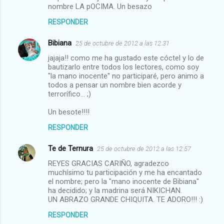
nombre LA pOCIMA. Un besazo
RESPONDER
Bibiana
25 de octubre de 2012 a las 12:31
jajaja!! como me ha gustado este cóctel y lo de
bautizarlo entre todos los lectores, como soy
"la mano inocente" no participaré, pero animo a
todos a pensar un nombre bien acorde y
terrorífico... ;)
Un besote!!!!
RESPONDER
Te de Ternura
25 de octubre de 2012 a las 12:57
REYES GRACIAS CARIÑO, agradezco
muchísimo tu participación y me ha encantado
el nombre; pero la "mano inocente de Bibiana"
ha decidido; y la madrina será NIKICHAN.
UN ABRAZO GRANDE CHIQUITA. TE ADORO!!! :)
RESPONDER