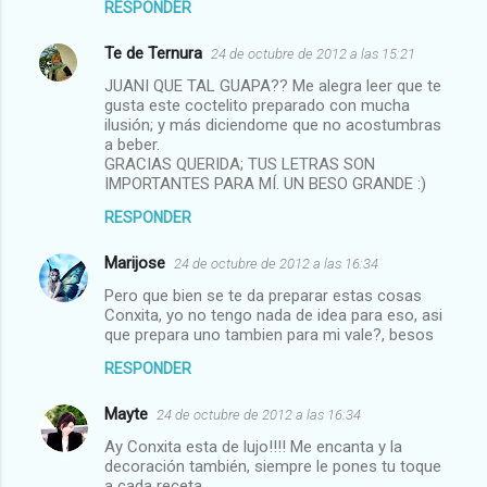
RESPONDER
Te de Ternura
24 de octubre de 2012 a las 15:21
JUANI QUE TAL GUAPA?? Me alegra leer que te
gusta este coctelito preparado con mucha
ilusión; y más diciendome que no acostumbras
a beber.
GRACIAS QUERIDA; TUS LETRAS SON
IMPORTANTES PARA MÍ. UN BESO GRANDE :)
RESPONDER
Marijose
24 de octubre de 2012 a las 16:34
Pero que bien se te da preparar estas cosas
Conxita, yo no tengo nada de idea para eso, asi
que prepara uno tambien para mi vale?, besos
RESPONDER
Mayte
24 de octubre de 2012 a las 16:34
Ay Conxita esta de lujo!!!! Me encanta y la
decoración también, siempre le pones tu toque
a cada receta.