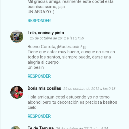
Mil gracias amiga; realmente este cóctel está
buenísssssimo, jaja
UN ABRAZO :)
RESPONDER
Lola, cocina y pinta.
25 de octubre de 2012 a las 21:59
Bueno Conxita, ¡Moderación! jjjj.
Tiene que estar muy bueno, aunque no sea en
todos los santos, siempre puede, darse una
alegria al cuerpo.
Un besín
RESPONDER
Doris mis cosillas
26 de octubre de 2012 a las 0:13
Hola amiga,un cotel estupendo yo no tomo
alcohol pero tu decoración es preciosa besitos
cielo
RESPONDER
Te de Ternura
26 de octubre de 2012 a las 5:34