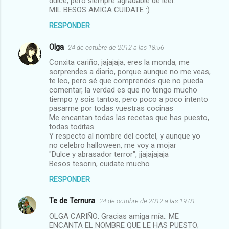
dulce; pero siempre agradable de leer.
MIL BESOS AMIGA CUIDATE :)
RESPONDER
Olga
24 de octubre de 2012 a las 18:56
Conxita cariño, jajajaja, eres la monda, me
sorprendes a diario, porque aunque no me veas,
te leo, pero sé que comprendes que no pueda
comentar, la verdad es que no tengo mucho
tiempo y sois tantos, pero poco a poco intento
pasarme por todas vuestras cocinas
Me encantan todas las recetas que has puesto,
todas toditas
Y respecto al nombre del coctel, y aunque yo
no celebro halloween, me voy a mojar
"Dulce y abrasador terror", jjajajajaja
Besos tesorin, cuidate mucho
RESPONDER
Te de Ternura
24 de octubre de 2012 a las 19:01
OLGA CARIÑO: Gracias amiga mía.. ME
ENCANTA EL NOMBRE QUE LE HAS PUESTO;