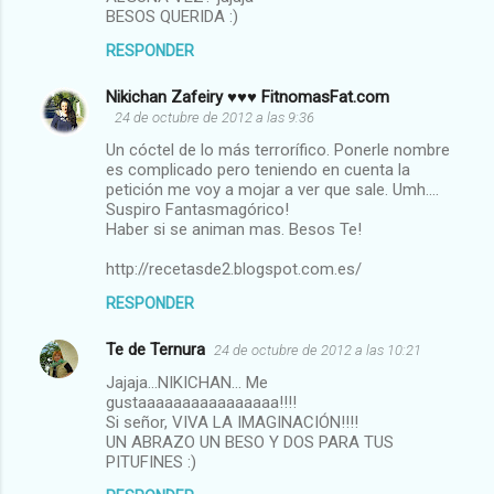
BESOS QUERIDA :)
i
RESPONDER
o
s
Nikichan Zafeiry ♥♥♥ FitnomasFat.com
24 de octubre de 2012 a las 9:36
Un cóctel de lo más terrorífico. Ponerle nombre
es complicado pero teniendo en cuenta la
petición me voy a mojar a ver que sale. Umh....
Suspiro Fantasmagórico!
Haber si se animan mas. Besos Te!
http://recetasde2.blogspot.com.es/
RESPONDER
Te de Ternura
24 de octubre de 2012 a las 10:21
Jajaja...NIKICHAN... Me
gustaaaaaaaaaaaaaaaa!!!!
Si señor, VIVA LA IMAGINACIÓN!!!!
UN ABRAZO UN BESO Y DOS PARA TUS
PITUFINES :)