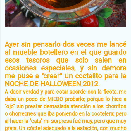
Ayer sin pensarlo dos veces me lancé
al mueble botellero en el que guardo
esos tesoros que solo salen en
ocasiones especiales, y sin demora
me puse a "crear" un coctelito para la
NOCHE DE HALLOWEEN 2012.
A decir verdad y para estar acorde con la fiesta, me
daba un poco de MIEDO probarlo; porque lo hice a
"ojo" sin prestar demasiada atención a los chorritos
o chorreones que iba poniendo en la coctelera; pero
al hacer la "cata" mi sorpresa fué muy, pero que muy
grata. Un cóctel adecuado a la estación, con mucho