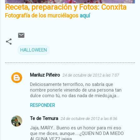
Receta, preparación y Fotos: Conxita
Fotografía de los murciélagos
aquí
HALLOWEEN
Mariluz Piñeiro
24 de octubre de 2012 a las 7:07
C
Deliciosamente terrorífico, no sabría que
o
nombre ponerle viniendo de una persona tan
m
dulce como tú, no das nada de miedo,ja,ja...
e
RESPONDER
n
Te de Ternura
24 de octubre de 2012 a las 8:36
t
Jaja, MARY... Bueno es un honor para mi eso
a
que me dices, aunque.....¿QUIEN NO DA MIEDO
ALGUNA VEZ? jajaja
r