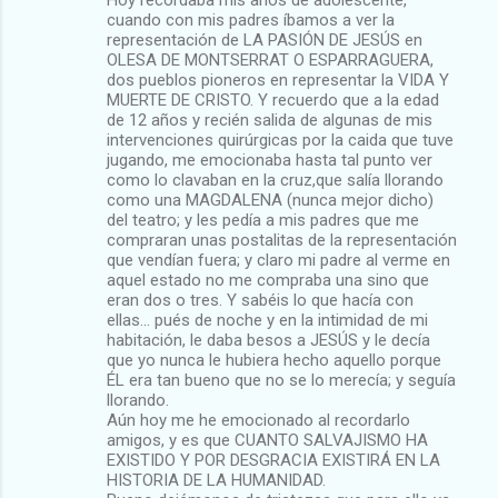
Hoy recordaba mis años de adolescente,
cuando con mis padres íbamos a ver la
representación de LA PASIÓN DE JESÚS en
OLESA DE MONTSERRAT O ESPARRAGUERA,
dos pueblos pioneros en representar la VIDA Y
MUERTE DE CRISTO. Y recuerdo que a la edad
de 12 años y recién salida de algunas de mis
intervenciones quirúrgicas por la caida que tuve
jugando, me emocionaba hasta tal punto ver
como lo clavaban en la cruz,que salía llorando
como una MAGDALENA (nunca mejor dicho)
del teatro; y les pedía a mis padres que me
compraran unas postalitas de la representación
que vendían fuera; y claro mi padre al verme en
aquel estado no me compraba una sino que
eran dos o tres. Y sabéis lo que hacía con
ellas... pués de noche y en la intimidad de mi
habitación, le daba besos a JESÚS y le decía
que yo nunca le hubiera hecho aquello porque
ÉL era tan bueno que no se lo merecía; y seguía
llorando.
Aún hoy me he emocionado al recordarlo
amigos, y es que CUANTO SALVAJISMO HA
EXISTIDO Y POR DESGRACIA EXISTIRÁ EN LA
HISTORIA DE LA HUMANIDAD.