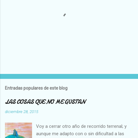
P
u
b
l
Entradas populares de este blog
i
c
LAS COSAS QUE NO ME GUSTAN
a
r
diciembre 28, 2015
u
n
Voy a cerrar otro año de recorrido terrenal; y
c
o
aunque me adapto con o sin dificultad a las