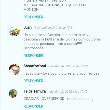
a ver TU PASTEL VEGANO.
MIL GRACIAS GUAPAS, OS QUIERO UN
MONTÓN!!!
RESPONDER
Juani
4 de abril de 2012 a las 17:51
Un buen menú Conxita, esa cremita se ve
deliciosa y la butifarra de lujo has comido como
una reina, preciosa.....me encanta!!!!!
Besitosssss.
RESPONDER
Shoutforfood
4 de abril de 2012 a las 19:20
I absolutely love your pictures and your recipes.
RESPONDER
Te de Ternura
4 de abril de 2012 a las 19:40
GRACIAS LOVEFORFOOD... muchos besos:)
RESPONDER