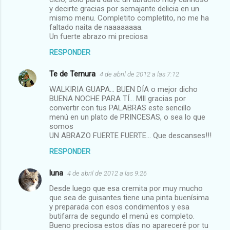
y decirte gracias por semajante delicia en un
i
mismo menu. Completito completito, no me ha
o
faltado naita de naaaaaaaa.
Un fuerte abrazo mi preciosa
s
RESPONDER
Te de Ternura
4 de abril de 2012 a las 7:12
WALKIRIA GUAPA... BUEN DÍA o mejor dicho
BUENA NOCHE PARA TÍ... MIl gracias por
convertir con tus PALABRAS este sencillo
menú en un plato de PRINCESAS, o sea lo que
somos
UN ABRAZO FUERTE FUERTE... Que descanses!!!
RESPONDER
luna
4 de abril de 2012 a las 9:26
Desde luego que esa cremita por muy mucho
que sea de guisantes tiene una pinta buenísima
y preparada con esos condimentos y esa
butifarra de segundo el menú es completo.
Bueno preciosa estos días no apareceré por tu