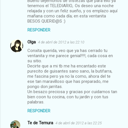
Bueno dejémonos de tristezas que para ello ya
tenemos el TELEDIARIO,. Os deseo una noche
relajada y con un feliz sueño, y os emplazo aquí
mañana como cada día; en esta ventanita
BESOS QUERID@S :)
RESPONDER
Olga
4 de abril de 2012 a las 22:10
Conxita querida, veo que ya has cerrado tu
ventanita y me parece genial!!!!, cada cosa en
su sitio.
Decirte que a mi tb me ha encantado este
purecito de guisantes sano sano, la butifarra,
me fascina pero ya no la como, ahora del te
ese tan maravilloso que has preparado, me
pongo don jarritas.
Un besazo preciosa y gracias por cuidarnos tan
bien coon tu cocina, con tu jardin y con tus
palabras.
RESPONDER
Te de Ternura
4 de abril de 2012 a las 22:25