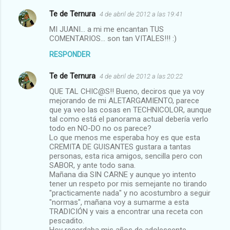
Te de Ternura
4 de abril de 2012 a las 19:41
MI JUANI... a mi me encantan TUS
COMENTARIOS... son tan VITALES!!! :)
RESPONDER
Te de Ternura
4 de abril de 2012 a las 20:22
QUE TAL CHIC@S!! Bueno, deciros que ya voy
mejorando de mi ALETARGAMIENTO, parece
que ya veo las cosas en TECHNICOLOR, aunque
tal como está el panorama actual debería verlo
todo en NO-DO no os parece?
Lo que menos me esperaba hoy es que esta
CREMITA DE GUISANTES gustara a tantas
personas, esta rica amigos, sencilla pero con
SABOR, y ante todo sana.
Mañana dia SIN CARNE y aunque yo intento
tener un respeto por mis semejante no tirando
"practicamente nada" y no acostumbro a seguir
"normas", mañana voy a sumarme a esta
TRADICIÓN y vais a encontrar una receta con
pescadito.