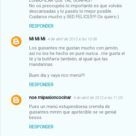
LUNA,PILAR QUE TAL GUAPAS?
No os preocupéis lo importante es que volváis
descansadas y lo paséis lo mejor posible.
Cuidaros mucho y SED FELICES!!! Os quiero:)
RESPONDER
Mi Mi Mi
4 de abril de 2012 a las 10:58
Los guisantes me gustan mucho con jamón,
así no los he hecho en puré nunca....me gusta el
té y la butifarra también, al igual que las
mandarinas.
Buen día y vaya rico menú!!!
RESPONDER
noe mipasioncocinar
4 de abril de 2012 a las 11:05
Pues un menú estupendoesa cremita de
guisantes mmm que apetecible se ve genial
besos
RESPONDER