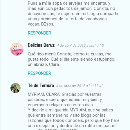
Pues a mí la sopa de arvejas me encanta, y
más aún con pedacitos de jamón. Conxita, no
desayuné aún, te espero en mi blog a compartir
unas porciones de tu torta de zanahorias
vegan. BEsos,
RESPONDER
Delicias Baruz
4 de abril de 2012 a las 17:13
Qué rico menú Conxita, como te cuidas, me
gusta todo. Qué el día esté siendo estupendo,
un abrazo, Clara.
RESPONDER
Te de Ternura
4 de abril de 2012 a las 17:42
MYRIAM, CLARA, Gracias por vuestras
palabras, espero que estéis muy bien y
esperando relajaros en estos días.
Y decirle a mi querida MYRIAM, que ya sabes
que entre semana no visito blogs por las
razones que todos conocéis, pero que hoy haré
una excepción y dentro de un ratito me pasaré