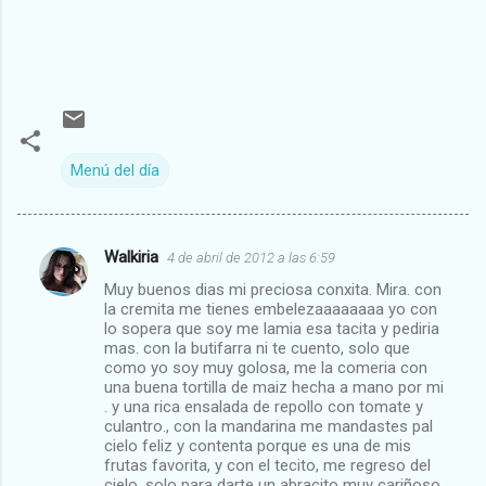
Menú del día
Walkiria
4 de abril de 2012 a las 6:59
C
Muy buenos dias mi preciosa conxita. Mira. con
o
la cremita me tienes embelezaaaaaaaa yo con
m
lo sopera que soy me lamia esa tacita y pediria
mas. con la butifarra ni te cuento, solo que
e
como yo soy muy golosa, me la comeria con
una buena tortilla de maiz hecha a mano por mi
n
. y una rica ensalada de repollo con tomate y
t
culantro., con la mandarina me mandastes pal
cielo feliz y contenta porque es una de mis
a
frutas favorita, y con el tecito, me regreso del
r
cielo, solo para darte un abracito muy cariñoso