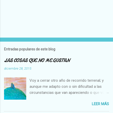
P
u
b
l
Entradas populares de este blog
i
c
LAS COSAS QUE NO ME GUSTAN
a
r
diciembre 28, 2015
u
n
Voy a cerrar otro año de recorrido terrenal; y
c
o
aunque me adapto con o sin dificultad a las
m
circunstancias que van apareciendo o que voy
e
creando en mi vida, hay cosas que no cambian,
n
t
LEER MÁS
es decir que para mi son inamovibles, y os voy
a
a contar cuales son: NO ME GUSTA VER A UNA