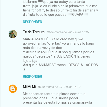
jubilarme !!!!!que ya no estoy para tanto
trote..ja,ja...o es el inicio de la primavera que me
tiene "chofff", te deseo un felíz fin de semana y
disfruta todo lo que puedas !!!!!GUAPA!!!!!
RESPONDER
Te de Ternura
10 de marzo de 2012 a las 16:07
MARÍA, MAMILÚ... Ya lo creo hay quwe
aprovechar las "ofertas" yo al menos lo hago
más de una vez y de dos...
Y decir a MAMILÚ que si nos guiamos por los
nuevos "decretos" la JUBILACIÓN la tienes
lejos, jaja
Así que a ANIMARSE tocan... BESOS A LAS DOS
:)
RESPONDER
Mi Mi Mi
10 de marzo de 2012 a las 16:12
Me encantan tanto tus platos como tus
presentaciones......que suerte poder
presentarlas de esta forma, es unamaravilla