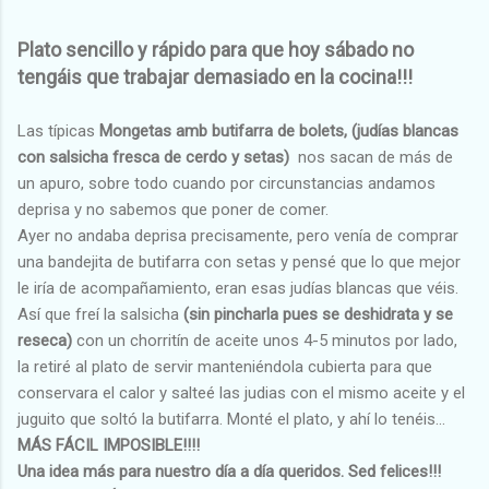
Plato sencillo y rápido para que hoy sábado no
tengáis que trabajar demasiado en la cocina!!!
Las típicas
Mongetas amb butifarra de bolets, (judías blancas
con salsicha fresca de cerdo y setas)
nos sacan de más de
un apuro, sobre todo cuando por circunstancias andamos
deprisa y no sabemos que poner de comer.
Ayer no andaba deprisa precisamente, pero venía de comprar
una bandejita de butifarra con setas y pensé que lo que mejor
le iría de acompañamiento, eran esas judías blancas que véis.
Así que freí la salsicha
(sin pincharla pues se deshidrata y se
reseca)
con un chorritín de aceite unos 4-5 minutos por lado,
la retiré al plato de servir manteniéndola cubierta para que
conservara el calor y salteé las judias con el mismo aceite y el
juguito que soltó la butifarra. Monté el plato, y ahí lo tenéis...
MÁS FÁCIL IMPOSIBLE!!!!
Una idea más para nuestro día a día queridos. Sed felices!!!