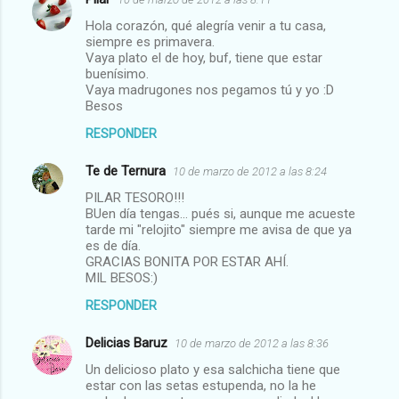
C
Hola corazón, qué alegría venir a tu casa,
o
siempre es primavera.
m
Vaya plato el de hoy, buf, tiene que estar
buenísimo.
e
Vaya madrugones nos pegamos tú y yo :D
Besos
n
t
RESPONDER
a
Te de Ternura
10 de marzo de 2012 a las 8:24
r
PILAR TESORO!!!
i
BUen día tengas... pués si, aunque me acueste
tarde mi "relojito" siempre me avisa de que ya
o
es de día.
s
GRACIAS BONITA POR ESTAR AHÍ.
MIL BESOS:)
RESPONDER
Delicias Baruz
10 de marzo de 2012 a las 8:36
Un delicioso plato y esa salchicha tiene que
estar con las setas estupenda, no la he