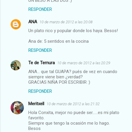
UN BESO A LAS DOS :)
RESPONDER
ANA
10 de marzo de 2012 a las 20:08
Un plato rico y popular donde los haya. Besos!
Ana de: 5 sentidos en la cocina
RESPONDER
Te de Ternura
10 de marzo de 2012 a las 20:29
ANA... que tal GUAPA? pués de vez en cuando
siempre viene bien ¿verdad?
GRACIAS NIÑA POR ESCRIBIR :)
RESPONDER
Meritxell
10 de marzo de 2012 a las 21:32
Hola Conxita, mejor no puede ser......es mi plato
favorito.
Siempre que tengo la ocasión me lo hago.
Besos