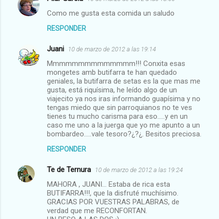
Como me gusta esta comida un saludo
RESPONDER
Juani
10 de marzo de 2012 a las 19:14
Mmmmmmmmmmmmmm!!! Conxita esas
mongetes amb butifarra te han quedado
geniales, la butifarra de setas es la que mas me
gusta, está riquísima, he leído algo de un
viajecito ya nos iras informando guapísima y no
tengas miedo que sin parroquianos no te ves
tienes tu mucho carisma para eso.....y en un
caso me uno a la juerga que yo me apunto a un
bombardeo.....vale tesoro?¿?¿. Besitos preciosa.
RESPONDER
Te de Ternura
10 de marzo de 2012 a las 19:24
MAHORA , JUANI... Estaba de rica esta
BUTIFARRA!!!, que la disfruté muchísimo.
GRACIAS POR VUESTRAS PALABRAS, de
verdad que me RECONFORTAN.