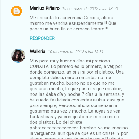
Mariluz Piñeiro
10 de marzo de 2012 a las 13:50
Me encanta tu sugerencia Conxita, ahora
mismo me vendría estupendamente!!! Que
pases un buen fin de semana tesoro!!!
RESPONDER
Walkiria
10 de marzo de 2012 a las 13:51
Muy pero muy buenos días mi preciosa
CONXITA. Lo primero es lo primero, a ver, por
donde comienzo, ah si si si por el platico,, Una
completa delicia, mira a mi antes no me
gustaban mucho, bueno no es que no me
gustaran mucho, lo que pasa es que mi abue,
nos las daba día y noche 7 días a la semana, y
he quedo fastidiada con estas alubia, casi que
para siempre, Peroooo ahora comienzan a
gustarme otra vez y mucho, La tuyas se ven
fantásticas y ya con gusto me comía uno o
dos platitos. Lo del chiste
pobreeeeeeeeeeeeeeee hombre, ya me imagino
la vergüenza, aun que se que es un chiste. Y por