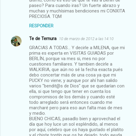
último, como es eso de que te vas a Berlín de
paseo? Para cuando iras? Un fuerte abrazo y
muchas y muchísimas bendiciones mi CONXITA
PRECIOSA. TQM
RESPONDER
Te de Ternura
10 de marzo de 2012 a las 14:10
GRACIAS A TODAS... Y decirle a MILENA, que mi
prima es experta en VISITAS GUIADAS por
BERLÍN, porque va mes si, mes no por
cuestiones familiares. Y tambien decirle a
WALKIRIA, que aún no sé la fecha exacta pués
debo concertar más de una cosa ya que mi
PUCKY no viene; y aunque por ahí han salido
varios "bendit@s de Dios" que se quedarían con
ella, si que tengo que tener en cuenta los
compromisos de los demás y cuando esté
todo arreglado será entonces cuando me
marcharé pero para eso aun falta mas de mes
y medio.
BUENO CHICAS, pasadlo bien y aprovechad el
día que hoy luce un sol espléndido, al menos
por aquí, celebro que os haya gustado el platito
y el chiste tontín que os he dejado, todo ayuda