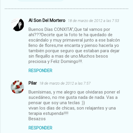
Al Son Del Mortero
18 de marzo de 2012 a las 7:53
C
Buenos Días CONXITA",Que tal vamos por
o
ahí???Decirte que la foto te ha quedado de
m
escándalo y muy primaveral junto a ese balcón
lleno de flores,me encanta y pienso hacerla yo
e
también porque seguro que estaban para dejar
sin flequillo a mas de uno.Muchos besos
n
precioisa y Feliz Domingo!!!.
t
RESPONDER
a
r
Pilar
18 de marzo de 2012 a las 7:57
i
Buenísimas, y me alegro que olvidaras poner el
sucedáneo, no me gusta nada de nada. Vas a
o
pensar que soy una teclas :))
s
vivan los días de chicas, son relajantes y una
terapia estupenda!!!!
Besazos
RESPONDER