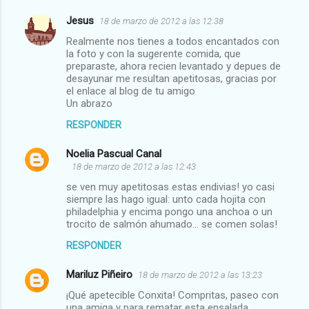
Jesus
18 de marzo de 2012 a las 12:38
Realmente nos tienes a todos encantados con
la foto y con la sugerente comida, que
preparaste, ahora recien levantado y depues de
desayunar me resultan apetitosas, gracias por
el enlace al blog de tu amigo
Un abrazo
RESPONDER
Noelia Pascual Canal
18 de marzo de 2012 a las 12:43
se ven muy apetitosas estas endivias! yo casi
siempre las hago igual: unto cada hojita con
philadelphia y encima pongo una anchoa o un
trocito de salmón ahumado... se comen solas!
RESPONDER
Mariluz Piñeiro
18 de marzo de 2012 a las 13:23
¡Qué apetecible Conxita! Compritas, paseo con
una amiga y para rematar esta ensalada