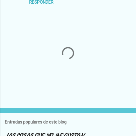
RESPONDER
P
u
b
l
Entradas populares de este blog
i
c
LAS COSAS QUE NO ME GUSTAN