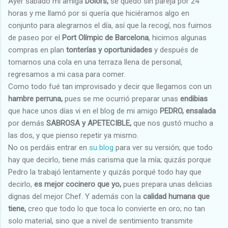
Ayer sábado mi amiga
Dolors,
se quedó sin pareja por 24
horas y me llamó por si quería que hiciéramos algo en
conjunto para alegrarnos el día, así que la recogí, nos fuimos
de paseo por el
Port Olímpic de
Barcelona
, hicimos algunas
compras en plan
tonterías
y oportunidades
y después de
tomarnos una cola en una terraza llena de personal,
regresamos a mi casa para comer.
Como todo fué tan improvisado y decir que llegamos con un
hambre perruna,
pues se me ocurrió preparar unas
endibias
que hace unos días vi en el blog de mi amigo
PEDRO, ensalada
por demás
SABROSA y APETECIBLE,
que nos gustó mucho a
las dos, y que pienso repetir ya mismo.
No os perdáis entrar en
su blog
para ver su versión; que todo
hay que decirlo, tiene más carisma que la mía; quizás porque
Pedro la trabajó lentamente y quizás porqué todo hay que
decirlo,
es mejor cocinero que yo,
pues prepara unas delicias
dignas del mejor Chef. Y además con la
calidad humana que
tiene,
creo que todo lo que toca lo convierte en oro; no tan
solo material, sino que a nivel de sentimiento transmite