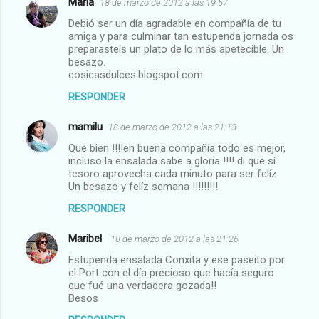
María
18 de marzo de 2012 a las 19:57
Debió ser un día agradable en compañía de tu
amiga y para culminar tan estupenda jornada os
preparasteis un plato de lo más apetecible. Un
besazo.
cosicasdulces.blogspot.com
RESPONDER
mamilu
18 de marzo de 2012 a las 21:13
Que bien !!!!en buena compañía todo es mejor,
incluso la ensalada sabe a gloria !!!! di que sí
tesoro aprovecha cada minuto para ser felíz.
Un besazo y felíz semana !!!!!!!!!
RESPONDER
Maribel
18 de marzo de 2012 a las 21:26
Estupenda ensalada Conxita y ese paseito por
el Port con el día precioso que hacía seguro
que fué una verdadera gozada!!
Besos