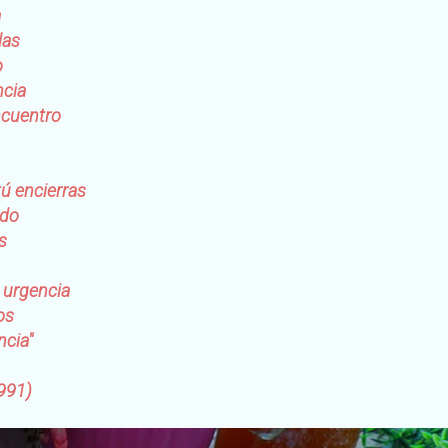
a
las
o
ncia
ncuentro
tú encierras
ndo
s
 urgencia
os
ncia"
991)