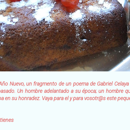
e Año Nuevo, un fragmento de un poema de Gabriel Celaya
o pasado. Un hombre adelantado a su época; un hombre qu
a en su honradez. Vaya para el y para vosotr@s este peq
tienes