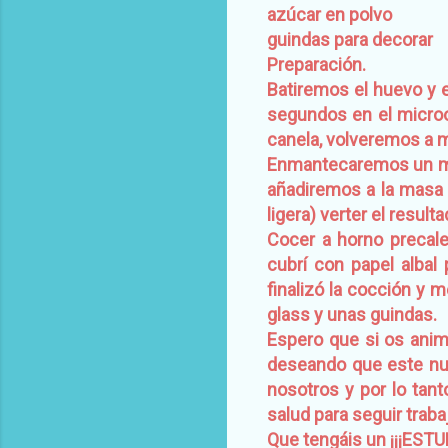
azúcar en polvo
guindas para decorar
Preparación.
Batiremos el huevo y e
segundos en el microo
canela, volveremos a me
Enmantecaremos un mol
añadiremos a la masa 
ligera) verter el resul
Cocer a horno precal
cubrí con papel albal
finalizó la cocción y
glass y unas guindas.
Espero que si os animá
deseando que este nuev
nosotros y por lo tant
salud para seguir traba
Que tengáis un ¡¡¡ES