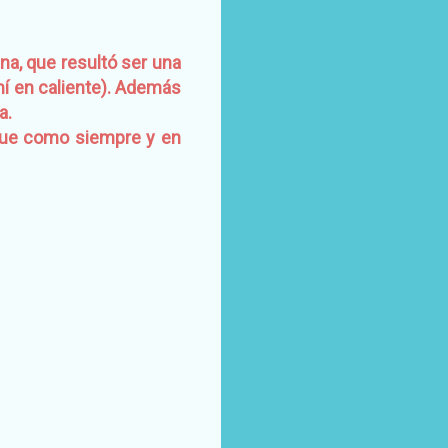
a, que resultó ser una
umí en caliente). Además
a.
 que como siempre y en