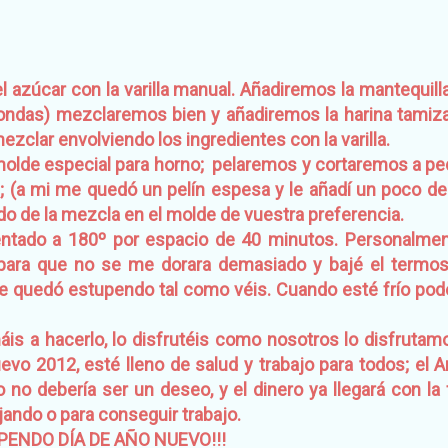
l azúcar con la varilla manual. Añadiremos la mantequilla
ndas) mezclaremos bien y añadiremos la harina tamizad
zclar envolviendo los ingredientes con la varilla.
de especial para horno; pelaremos y cortaremos a peda
; (a mi me quedó un pelín espesa y le añadí un poco de
tado de la mezcla en el molde de vuestra preferencia.
entado a 180º por espacio de 40 minutos. Personalmen
 para que no se me dorara demasiado y bajé el termo
 me quedó estupendo tal como véis. Cuando esté frío pod
is a hacerlo, lo disfrutéis como nosotros lo disfrutam
o 2012, esté lleno de salud y trabajo para todos; el A
o no debería ser un deseo, y el dinero ya llegará con la
jando o para conseguir trabajo.
TUPENDO DÍA DE AÑO NUEVO!!!