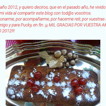
 año 2012, y quiero deciros, que en el pasado año, he vivid
mi vida al compartir este blog con tod@s vosotros.
onarme, por acompañarme, por hacerme reír, por vuestras r
migo y para Pucky, en fin: ¡¡¡ MIL GRACIAS POR VUESTRA A
 2012!!!