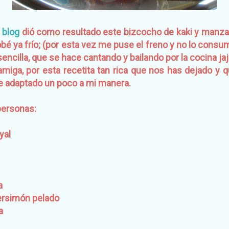
e
blog
dió como resultado este bizcocho de kaki y manzan
obé ya frío; (por esta vez me puse el freno y no lo cons
encilla, que se hace cantando y bailando por la cocina jaj
amiga, por esta recetita tan rica que nos has dejado y
he adaptado un poco a mi manera.
personas:
yal
a
persimón pelado
a