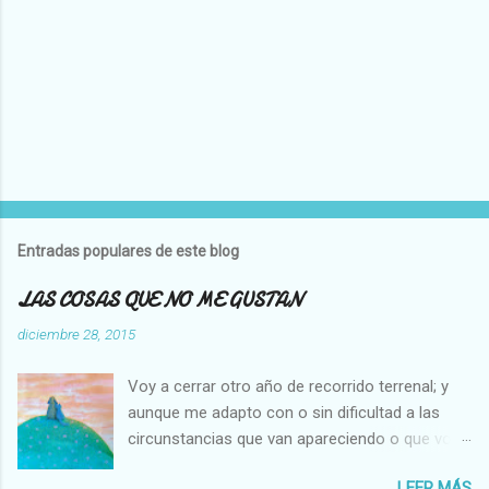
P
u
b
l
Entradas populares de este blog
i
c
LAS COSAS QUE NO ME GUSTAN
a
r
diciembre 28, 2015
u
n
Voy a cerrar otro año de recorrido terrenal; y
c
o
aunque me adapto con o sin dificultad a las
m
circunstancias que van apareciendo o que voy
e
creando en mi vida, hay cosas que no cambian,
n
t
LEER MÁS