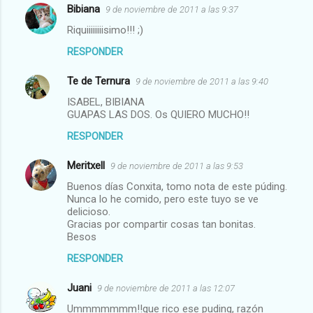
Bibiana
9 de noviembre de 2011 a las 9:37
Riquiiiiiiiisimo!!! ;)
RESPONDER
Te de Ternura
9 de noviembre de 2011 a las 9:40
ISABEL, BIBIANA
GUAPAS LAS DOS. Os QUIERO MUCHO!!
RESPONDER
Meritxell
9 de noviembre de 2011 a las 9:53
Buenos días Conxita, tomo nota de este púding.
Nunca lo he comido, pero este tuyo se ve
delicioso.
Gracias por compartir cosas tan bonitas.
Besos
RESPONDER
Juani
9 de noviembre de 2011 a las 12:07
Ummmmmmm!!que rico ese puding, razón