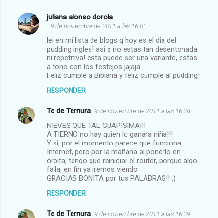
juliana alonso dorola
9 de noviembre de 2011 a las 16:01
lei en mi lista de blogs q hoy es el dia del
pudding ingles! asi q no estas tan desentonada
ni repetitiva! esta puede ser una variante, estas
a tono con los festejos jajaja
Feliz cumple a Bibiana y feliz cumple al pudding!
RESPONDER
Te de Ternura
9 de noviembre de 2011 a las 16:28
NIEVES QUE TAL GUAPÍSIMA!!!
A TIERNO no hay quien lo ganara niña!!!
Y si, por el momento parece que funciona
Internet, pero por la mañana al ponerlo en
órbita, tengo que reiniciar el router, porque algo
falla, en fin ya iremos viendo
GRACIAS BONITA por tus PALABRAS!! :)
RESPONDER
Te de Ternura
9 de noviembre de 2011 a las 16:29