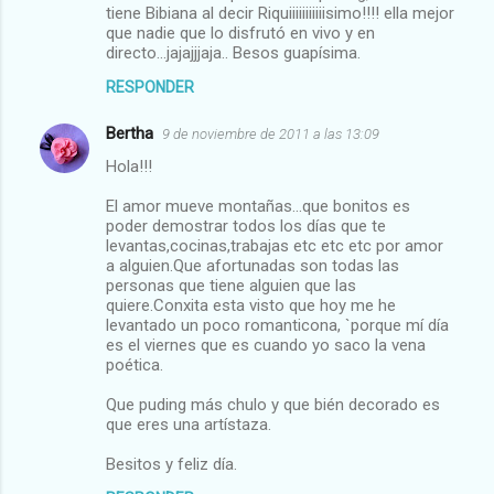
tiene Bibiana al decir Riquiiiiiiiiiiisimo!!!! ella mejor
que nadie que lo disfrutó en vivo y en
directo...jajajjjaja.. Besos guapísima.
RESPONDER
Bertha
9 de noviembre de 2011 a las 13:09
Hola!!!
El amor mueve montañas...que bonitos es
poder demostrar todos los días que te
levantas,cocinas,trabajas etc etc etc por amor
a alguien.Que afortunadas son todas las
personas que tiene alguien que las
quiere.Conxita esta visto que hoy me he
levantado un poco romanticona, `porque mí día
es el viernes que es cuando yo saco la vena
poética.
Que puding más chulo y que bién decorado es
que eres una artístaza.
Besitos y feliz día.