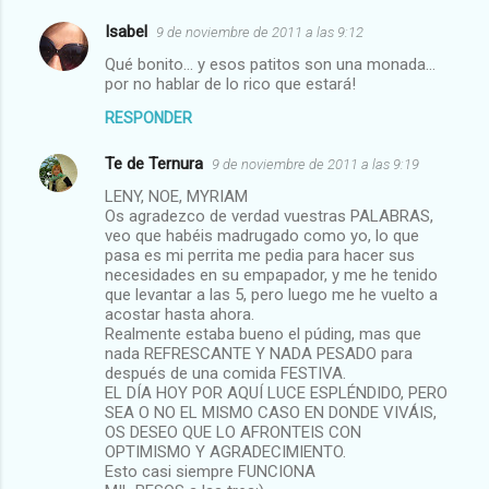
Isabel
9 de noviembre de 2011 a las 9:12
Qué bonito... y esos patitos son una monada...
por no hablar de lo rico que estará!
RESPONDER
Te de Ternura
9 de noviembre de 2011 a las 9:19
LENY, NOE, MYRIAM
Os agradezco de verdad vuestras PALABRAS,
veo que habéis madrugado como yo, lo que
pasa es mi perrita me pedia para hacer sus
necesidades en su empapador, y me he tenido
que levantar a las 5, pero luego me he vuelto a
acostar hasta ahora.
Realmente estaba bueno el púding, mas que
nada REFRESCANTE Y NADA PESADO para
después de una comida FESTIVA.
EL DÍA HOY POR AQUÍ LUCE ESPLÉNDIDO, PERO
SEA O NO EL MISMO CASO EN DONDE VIVÁIS,
OS DESEO QUE LO AFRONTEIS CON
OPTIMISMO Y AGRADECIMIENTO.
Esto casi siempre FUNCIONA