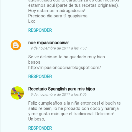
autenticidad que te caracteriza es que muchos
r
estamos aquí (parte de tus recetas originales).
Hoy estamos madrugadoras!
i
Precioso día para tí, guapísima
o
Lxx
s
RESPONDER
noe mipasioncocinar
9 de noviembre de 2011 a las 7:53
Se ve delicioso te ha quedado muy bien
besos
http://mipasioncocinar.blogspot.com/
RESPONDER
Recetario Spanglish para mis hijos
9 de noviembre de 2011 a las 8:06
Feliz cumpleaños a la niña entonces! el budín te
salió re bien, lo he probado con coco y naranja
y me gusta más que el tradicional. Delicioso!
Un beso,
RESPONDER