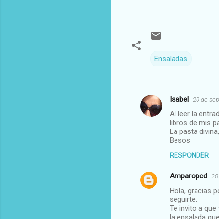
Ensaladas
Isabel
20 de sep
C
Al leer la entra
o
libros de mis p
m
La pasta divina
Besos
e
RESPONDER
n
t
Amparopcd
20
a
Hola, gracias p
seguirte.
r
Te invito a que
i
la ensalada que