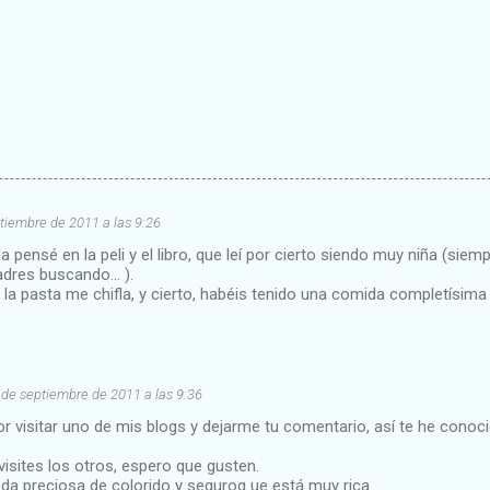
tiembre de 2011 a las 9:26
da pensé en la peli y el libro, que leí por cierto siendo muy niña (sie
adres buscando... ).
, la pasta me chifla, y cierto, habéis tenido una comida completísima
 de septiembre de 2011 a las 9:36
or visitar uno de mis blogs y dejarme tu comentario, así te he cono
 visites los otros, espero que gusten.
da preciosa de colorido y seguroq ue está muy rica.