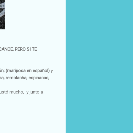
ANCE, PERO SI TE
lón; (mariposa en español)
y
a, remolacha, espinacas,
gustó mucho, y junto a