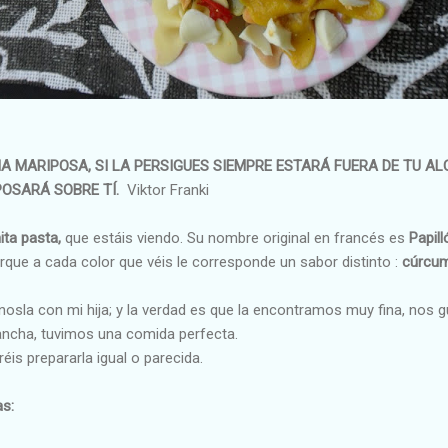
A MARIPOSA, SI LA PERSIGUES SIEMPRE ESTARÁ FUERA DE TU ALC
POSARÁ SOBRE TÍ.
Viktor Franki
ita pasta,
que estáis viendo. Su nombre original en francés es
Papil
que a cada color que véis le corresponde un sabor distinto :
cúrcum
nosla con mi hija; y la verdad es que la encontramos muy fina, nos 
plancha, tuvimos una comida perfecta.
réis prepararla igual o parecida.
as: