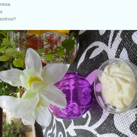
nesa.
s.
sotros!!