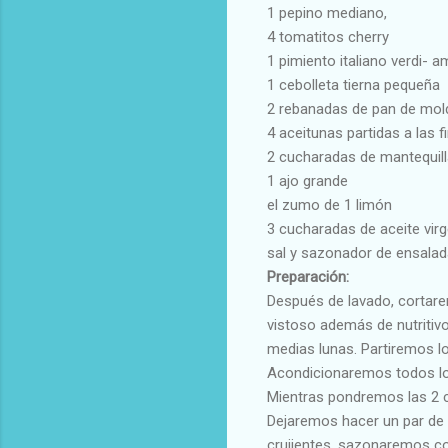
1 pepino mediano,
4 tomatitos cherry
1 pimiento italiano verdi- am
1 cebolleta tierna pequeña
2 rebanadas de pan de mol
4 aceitunas partidas a las f
2 cucharadas de mantequill
1 ajo grande
el zumo de 1 limón
3 cucharadas de aceite vir
sal y sazonador de ensalada
Preparación:
Después de lavado, cortarem
vistoso además de nutritiv
medias lunas. Partiremos lo
Acondicionaremos todos los
Mientras pondremos las 2 c
Dejaremos hacer un par de 
crujientes. sazonaremos c