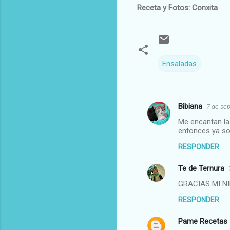
Receta y Fotos: Conxita
Ensaladas
Bibiana
7 de sep
C
Me encantan las
o
entonces ya so
m
RESPONDER
e
Te de Ternura
n
t
GRACIAS MI NI
a
RESPONDER
r
Pame Recetas
i