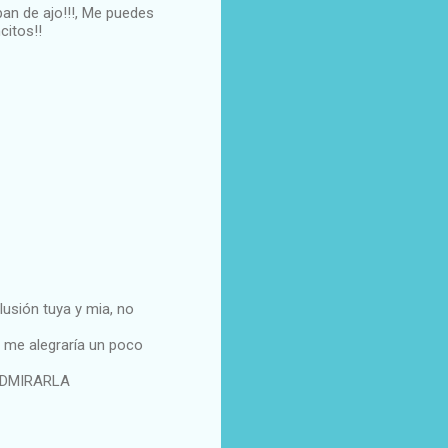
pan de ajo!!!, Me puedes
citos!!
lusión tuya y mia, no
e me alegraría un poco
 ADMIRARLA