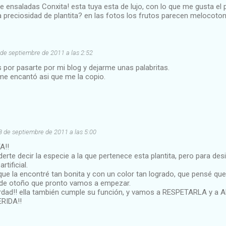
ensaladas Conxita! esta tuya esta de lujo, con lo que me gusta el 
 preciosidad de plantita? en las fotos los frutos parecen melocoton
 de septiembre de 2011 a las 2:52
por pasarte por mi blog y dejarme unas palabritas.
me encantó asi que me la copio.
8 de septiembre de 2011 a las 5:00
A!!
erte decir la especie a la que pertenece esta plantita, pero para desi
rtificial.
ue la encontré tan bonita y con un color tan logrado, que pensé qu
s de otoño que pronto vamos a empezar.
dad!! ella también cumple su función, y vamos a RESPETARLA y a
RIDA!!