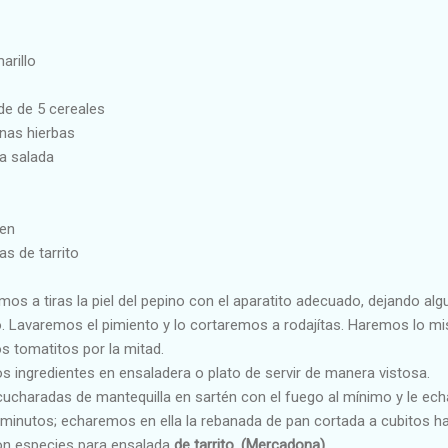
arillo
de de 5 cereales
inas hierbas
a salada
gen
s de tarrito
os a tiras la piel del pepino con el aparatito adecuado, dejando a
o. Lavaremos el pimiento y lo cortaremos a rodajítas. Haremos lo mi
s tomatitos por la mitad.
 ingredientes en ensaladera o plato de servir de manera vistosa.
ucharadas de mantequilla en sartén con el fuego al mínimo y le ech
minutos; echaremos en ella la rebanada de pan cortada a cubitos 
on especies para ensalada
de tarrito. (Mercadona)