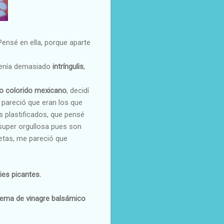
Pensé en ella, porque
aparte
tenía demasiado
intríngulis
,
lo colorido mexicano
, decidí
 pareció que eran los que
 plastificados, que pensé
 super orgullosa pues son
letas, me pareció que
cies picantes.
crema de vinagre balsámico