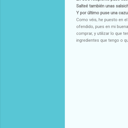
Salteé también unas salsic
Y por último puse una cazue
Como véis, he puesto en el 
ofendido, pues en mi buena f
comprar, y utilizar lo que 
ingredientes que tengo o 