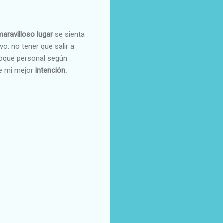
s
maravilloso lugar
se sienta
vo: no tener que salir a
 toque personal según
se mi mejor
intención.