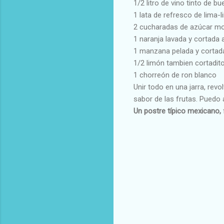
1/2 litro de vino tinto de b
1 lata de refresco de lima-
2 cucharadas de azúcar m
1 naranja lavada y cortada 
1 manzana pelada y cortad
1/2 limón tambien cortadit
1 chorreón de ron blanco
Unir todo en una jarra, revo
sabor de las frutas. Puedo
Un postre típico mexicano,