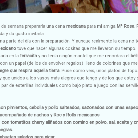
n de semana prepararía una cena
mexicana
para mi amiga
Mª Rosa.
a y da gusto invitarla.
na parte del día con la preparación. Y aunque realmente la cena no 
exicano
tuve que hacer algunas cositas que me llevaron su tiempo.
arla en la
terracita
y no tenía ningún mantel que me recordara el
bel
con un papel (de los de envolver regalos) lleno de colorines que me
egre que respira aquella tierra.
Puse como véis, unos platos de topos
o y que unidos a los vasos más alegres que tengo y de los que estoy
 par de esterillas individuales como bajo plato a juego con las servil
s con pimientos, cebolla y pollo salteados, sazonados con unas espe
acompañado de nachos y Roc y Rolls mexicanos
a con tomatitos cherry aliñados con comino en polvo, sal, aceite y 
negras.
cahuetes salados para picar