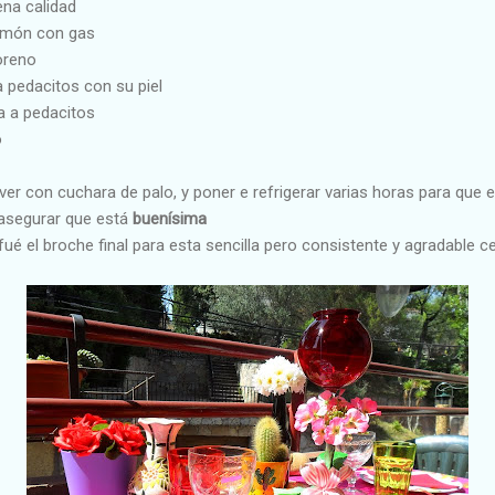
uena calidad
limón con gas
oreno
a pedacitos con su piel
a a pedacitos
o
lver con cuchara de palo, y poner e refrigerar varias horas para que e
 asegurar que está
buenísima
fué el broche final para esta sencilla pero consistente y agradable c