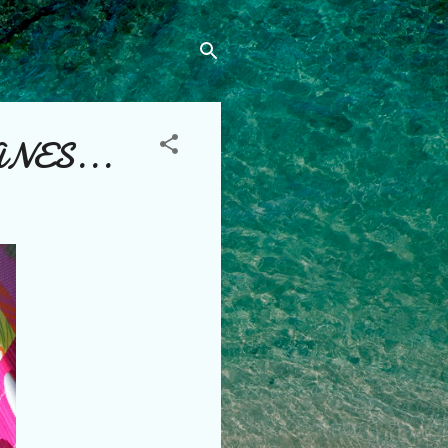
NES...