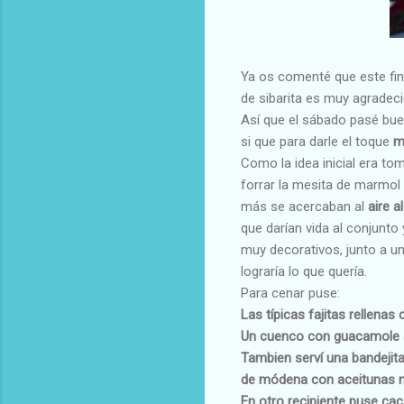
Ya os comenté que este fi
de sibarita es muy agradecid
Así que el sábado pasé bue
si que para darle el toque
m
Como la idea inicial era tom
forrar la mesita de marmol 
más se acercaban al
aire al
que darían vida al conjunt
muy decorativos, junto a un
lograría lo que quería.
Para cenar puse:
Las
típicas fajitas rellena
Un cuenco con guacamole 
Tambien serví una bandejit
de módena con aceitunas 
En otro recipiente puse ca