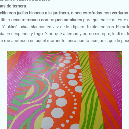
has de ternera
lita con judías blancas a la jardinera, o sea estofadas con verdura
título
cena mexicana con toques catalanes
para que nadie de este
é utilicé judias blancas en vez de los típicos frijoles negros. El moti
tenía en despensa y frigo. Y porqué además y como siempre, le dí mi
que me apetecen en aquel momento. pero puedo asegurar, que le pu