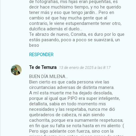
de fotografías, mis hijas eran pequeñitas, es
decir hace muchísimo tiempo, y no he querido
tener más y eso que tengo jardín... Pero en
cambio sé que hay mucha gente que al
contrario, le viene estupendamente tener otro,
dulcifica además el duelo...
Te abrazo de nuevo, Conxita, es duro por lo que
estás pasando, poco a poco se suavizará, un
beso
RESPONDER
Te de Ternura
13 de enero de 2025 a las 8:17
BUEN DÍA MILENA...
Bien cierto es que cada persona vive las
circuntancias adversas de distinta manera.
A mI esta muerte me ha dejado desolada,
porque al igual que PIPO era super inteligente,
detallista, sabia en todo momento mis
necesidades y las respetaba, nunca me dió
quebraderos de cabeza, ni aún siendo
cachorrita, porque era sumamente respetuosa;
en fin que su falta se nota hasta en mi aliento :(
Pero sigo adelante con fuerza, sino con la