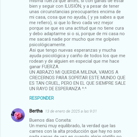
misma fuerza que antes, si con ganas de estar
bien y seguir con ILUSIÓN; y a pesar de tener
unas circunstancias preocupantes encima de
mi casa, cosa que no ayuda, ( y ya sabes a que
me refiero), si que lo llevo cada vez mejor
porque se que es una actitud que no tiene cura
y debo adaptarme si o si, porque de mi casa no
me sacará nadie por mucho que me golpéen
psicológicamente.
Asi que tengo nuevas esperanzas y mucha
ayuda psicológica y cariño de todos los que me
rodean y de alguien en especial que me hace
ganar FUERZA.
UN ABRAZO MI QUERIDA MILENA, VAMOS A
CRECERNOS PARA SOPRTAR ESTE MUNDO QUE
ES TAN CRUEL, PERO EN EL QUE SIEMPRE SALE
UN RAYO DE ESPERANZA ^:^
RESPONDER
Bertha
13 de enero de 2025 a las 9:01
Buenos días Conxita:
Un menú muy equilibrado, la verdad que las
carnes con la alta producción que hay no son
nada sanas de vez en cuando algún platillo no