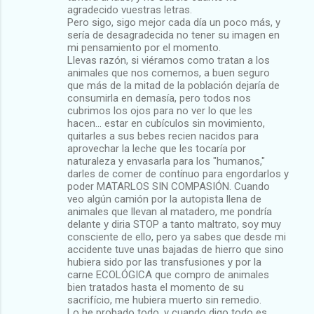
agradecido vuestras letras.
Pero sigo, sigo mejor cada día un poco más, y
sería de desagradecida no tener su imagen en
mi pensamiento por el momento.
Llevas razón, si viéramos como tratan a los
animales que nos comemos, a buen seguro
que más de la mitad de la población dejaría de
consumirla en demasía, pero todos nos
cubrimos los ojos para no ver lo que les
hacen... estar en cubículos sin movimiento,
quitarles a sus bebes recien nacidos para
aprovechar la leche que les tocaría por
naturaleza y envasarla para los "humanos,"
darles de comer de contínuo para engordarlos y
poder MATARLOS SIN COMPASIÓN. Cuando
veo algún camión por la autopista llena de
animales que llevan al matadero, me pondría
delante y diria STOP a tanto maltrato, soy muy
consciente de ello, pero ya sabes que desde mi
accidente tuve unas bajadas de hierro que sino
hubiera sido por las transfusiones y por la
carne ECOLÓGICA que compro de animales
bien tratados hasta el momento de su
sacrifício, me hubiera muerto sin remedio.
Lo he probado todo, y cuando digo todo es