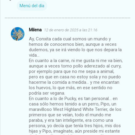
Menú del día
Milena
12 de enero de 2025 a las 21:16
C
Ay, Conxita cada cual somos un mundo y
o
hemos de conocernos bien, aunque a veces
m
dudemos, ya se irá viendo lo que nos depara la
vida...
e
En cuanto a la carne, ni me gusta ni me va bien,
aunque a veces tomo pollo aderezado al curry,
n
por ejemplo para que no me sepa a animal,
t
pero es que en casa no estoy sola y no puedo
hacerme la comida a medida... y me encantan
a
los huevos, lo que más, en ese sentido no
r
podría ser vegana.
En cuanto a lo de Pucky, es tan personal... en
i
casa sólo hemos tenido a un perro, Pipo, un
o
maravilloso West Highland White Terrier, de los
primeros que se veían, todo el mundo me
s
paraba, y era tan inteligente, era como una
persona, yo decía que tenía tres hijos, mis dos
hijas y Pipo, imagínate, aún preside mi estante