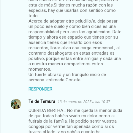
esta de más.Si tienes mucha razón con las
especias, hay que usarlas con sentido como
todo .
Acerca de adoptar otro peludillo/a, deja pasar
un poco ese duelo y como bien dices es una
responsabilidad pero son tan agradecidos. Date
tiempo y ahora ese espacio que tienes por su
ausencia tienes que llenarlo con esos
recuerdos, llorar alivia esa carga emocional , al
contrario desahogarte en estas entradas es
positivo, porqué estas entre amigas y cada una
a nuestra manera compartimos estos
momentos.
Un fuerte abrazo y un tranquilo inicio de
semana. estimada Conxita
RESPONDER
Te de Ternura
13 de enero de 2025 a las 10:37
QUERIDA BERTHA... No me queda la menor duda
de que todas habéis vivido mi dolor como si
fuérais de la família. He podido sentir vuestra
congoja por verme tan apenada como si os
tuviera al lado, y no sabéis cuanto he