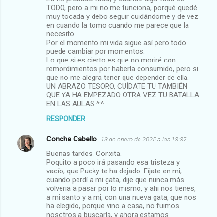
TODO, pero a mi no me funciona, porqué quedé
muy tocada y debo seguir cuidándome y de vez
en cuando la tomo cuando me parece que la
necesito.
Por el momento mi vida sigue así pero todo
puede cambiar por momentos.
Lo que si es cierto es que no moriré con
remordimientos por haberla consumido, pero si
que no me alegra tener que depender de ella.
UN ABRAZO TESORO, CUÍDATE TU TAMBIÉN
QUE YA HA EMPEZADO OTRA VEZ TU BATALLA
EN LAS AULAS ^:^
RESPONDER
Concha Cabello
13 de enero de 2025 a las 13:37
Buenas tardes, Conxita.
Poquito a poco irá pasando esa tristeza y
vacío, que Pucky te ha dejado. Fíjate en mi,
cuando perdí a mi gata, dije que nunca más
volvería a pasar por lo mismo, y ahí nos tienes,
a mi santo y a mi, con una nueva gata, que nos
ha elegido, porque vino a casa, no fuimos
nosotros a buscarla, y ahora estamos