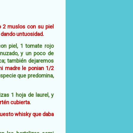
o 2 muslos
con su piel
r dando untuosidad.
on piel, 1 tomate rojo
enuzado, y un poco de
nca; también dejaremos
i madre le ponian 1/2
especie que predomina,
as 1 hoja de laurel, y
rtén cubierta
.
 puesto whisky que daba