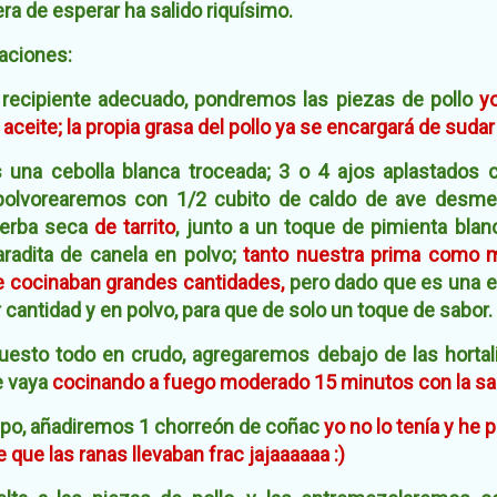
a de esperar ha salido riquísimo.
aciones:
 recipiente adecuado, pondremos las piezas de pollo
y
 aceite;
la propia grasa del pollo ya se encargará de suda
 una cebolla blanca troceada; 3 o 4 ajos aplastados c
spolvorearemos con 1/2 cubito de caldo de ave desm
ierba seca
de tarrito
, junto a un toque de pimienta bla
radita de canela en polvo;
tanto nuestra prima como m
ue cocinaban grandes cantidades,
pero dado que es una 
 cantidad y en polvo, para que de solo un toque de sabor.
esto todo en crudo, agregaremos debajo de las hortaliz
e vaya
cocinando a fuego moderado 15 minutos
con la sa
mpo, añadiremos 1 chorreón de coñac
yo no lo tenía y he
 que las ranas llevaban frac jajaaaaaa :)