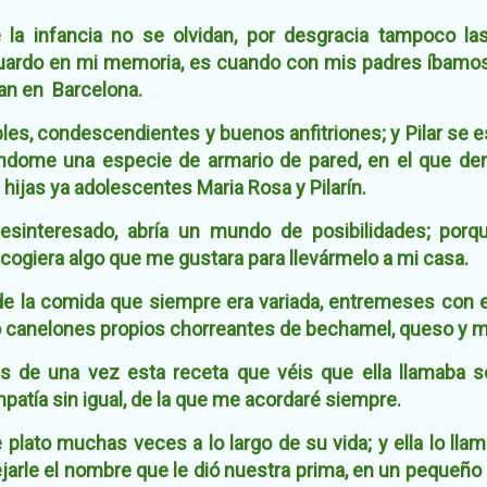
la infancia no se olvidan, por desgracia tampoco las
uardo en mi memoria, es cuando con mis padres íbamos 
ían en Barcelona.
s, condescendientes y buenos anfitriones; y Pilar se
riéndome una especie de armario de pared, en el que d
hijas ya adolescentes Maria Rosa y Pilarín.
desinteresado, abría un mundo de posibilidades; porq
ogiera algo que me gustara para llevármelo a mi casa.
de la comida que siempre era variada, entremeses con en
 canelones propios chorreantes de bechamel, queso y ma
 de una vez esta receta que véis que ella llamaba so
patía sin igual, de la que me acordaré siempre.
plato muchas veces a lo largo de su vida; y ella lo llama
jarle el nombre que le dió nuestra prima, en un pequeñ