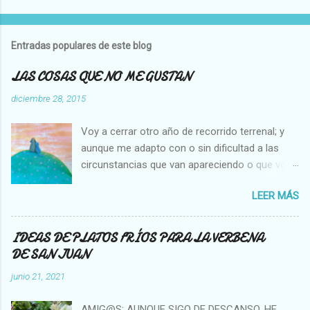
Entradas populares de este blog
LAS COSAS QUE NO ME GUSTAN
diciembre 28, 2015
Voy a cerrar otro año de recorrido terrenal; y
aunque me adapto con o sin dificultad a las
circunstancias que van apareciendo o que voy
creando en mi vida, hay cosas que no cambian,
LEER MÁS
es decir que para mi son inamovibles, y os voy
a contar cuales son: NO ME GUSTA VER A UNA
MOSCA O UNA ABEJA DENTRO DE MI CASA, Y
IDEAS DE PLATOS FRÍOS PARA LA VERBENA
NO SOPORTO MATARLAS. NO ME GUSTA QUE
DE SAN JUAN
SE PEGUE UN COCHE EN LA PARTE TRASERA
junio 21, 2021
DE MI AUTO. NO ME GUSTA LA GENTE QUE SE
APROPIA DE LO AJENO NO ME GUSTA VER A
AMIG@S; AUNQUE SIGO DE DESCANSO, HE