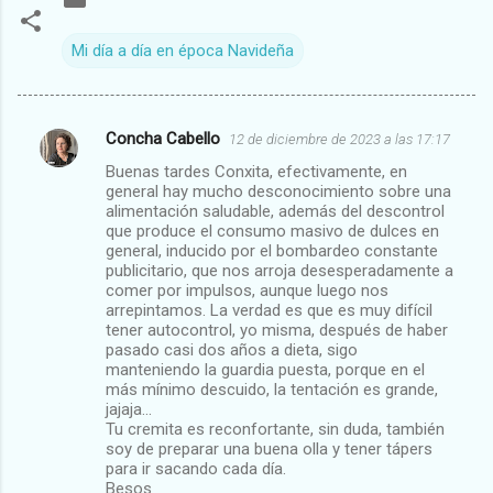
Mi día a día en época Navideña
Concha Cabello
12 de diciembre de 2023 a las 17:17
C
Buenas tardes Conxita, efectivamente, en
o
general hay mucho desconocimiento sobre una
m
alimentación saludable, además del descontrol
que produce el consumo masivo de dulces en
e
general, inducido por el bombardeo constante
publicitario, que nos arroja desesperadamente a
n
comer por impulsos, aunque luego nos
t
arrepintamos. La verdad es que es muy difícil
tener autocontrol, yo misma, después de haber
a
pasado casi dos años a dieta, sigo
r
manteniendo la guardia puesta, porque en el
más mínimo descuido, la tentación es grande,
i
jajaja…
o
Tu cremita es reconfortante, sin duda, también
soy de preparar una buena olla y tener tápers
s
para ir sacando cada día.
Besos