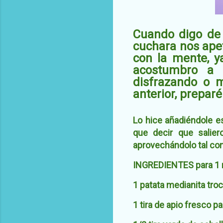
Cuando digo de 
cuchara nos apet
con la mente, ya
acostumbro a a
disfrazando o 
anterior, prepar
Lo hice añadiéndole es
que
decir que saliero
aprovechándolo tal co
INGREDIENTES para 1 r
1 patata medianita tr
1 tira de apio fresco pa