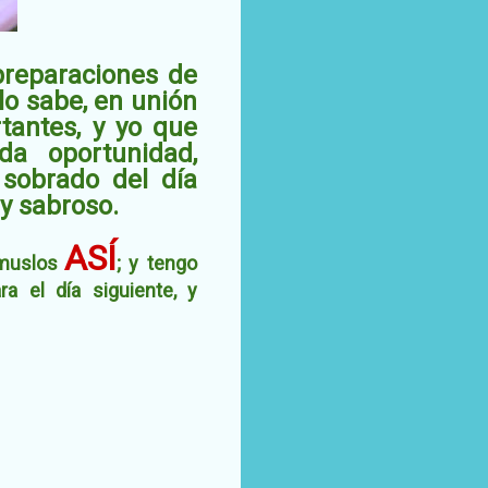
preparaciones de
lo sabe, en unión
rtantes, y yo que
da oportunidad,
sobrado del día
uy sabroso.
ASÍ
 muslos
;
y
tengo
a el día siguiente, y