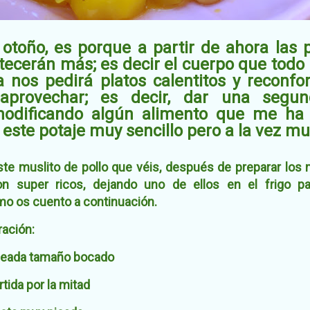
otoño, es porque a partir de ahora las 
ecerán más; es decir el cuerpo que todo 
 nos pedirá platos calentitos y reconfo
provechar; es decir, dar una segun
modificando algún alimento que me ha 
é este potaje muy sencillo pero a la vez m
te muslito de pollo que véis, d
espués de preparar los
n super ricos, dejando uno de ellos en el frigo par
mo os cuento a continuación.
ación:
oceada tamaño bocado
rtida por la mitad