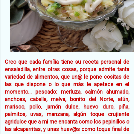
Creo que cada família tiene su receta personal de
ensaladilla, entre otras cosas, porque admite tanta
variedad de alimentos, que un@ le pone cositas de
las que dispone o lo que más le apetece en el
momento... pescado: merluza, salmón ahumado,
anchoas, caballa, melva, bonito del Norte, atún,
marisco, pollo, jamón dulce, huevo duro, piña,
palmitos, uvas, manzana, algún toque crujiente
agridulce que a mi me encanta como los pepinillos o
las alcaparritas, y unas huev@s como toque final de