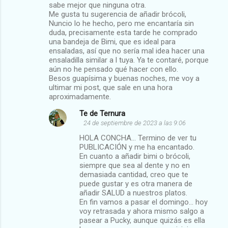
sabe mejor que ninguna otra.
n
Me gusta tu sugerencia de añadir brócoli,
t
Nuncio lo he hecho, pero me encantaría sin
duda, precisamente esta tarde he comprado
a
una bandeja de Bimi, que es ideal para
r
ensaladas, así que no sería mal idea hacer una
ensaladilla similar a l tuya. Ya te contaré, porque
i
aún no he pensado qué hacer con ello.
o
Besos guapísima y buenas noches, me voy a
ultimar mi post, que sale en una hora
s
aproximadamente.
Te de Ternura
24 de septiembre de 2023 a las 9:06
HOLA CONCHA... Termino de ver tu
PUBLICACIÓN y me ha encantado.
En cuanto a añadir bimi o brócoli,
siempre que sea al dente y no en
demasiada cantidad, creo que te
puede gustar y es otra manera de
añadir SALUD a nuestros platos.
En fin vamos a pasar el domingo... hoy
voy retrasada y ahora mismo salgo a
pasear a Pucky, aunque quizás es ella