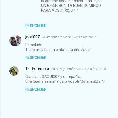
la que me saca a pasear a mi, jajaa.
UN BESÍN BONITA BUEN DOMINGO
PARA VOSOTR@S ^:^
RESPONDER
joaki007
24 de septiembre de 2023 a las 18:16
Un saludo .
Tiene muy buena pinta esta ensalada .
RESPONDER
Te de Ternura
24 de septiembre de 2023 a las 18:38
Gracias JOAQUI007 y compañía,
Una buena semana para vosotr@s amig@s ^:^
RESPONDER