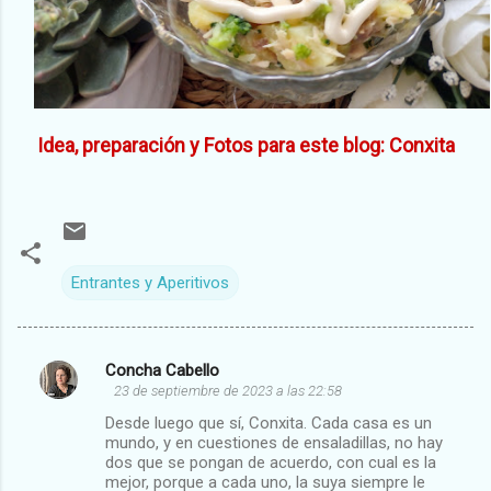
Idea, preparación y Fotos para este blog: Conxita
Entrantes y Aperitivos
Concha Cabello
C
23 de septiembre de 2023 a las 22:58
o
Desde luego que sí, Conxita. Cada casa es un
m
mundo, y en cuestiones de ensaladillas, no hay
dos que se pongan de acuerdo, con cual es la
e
mejor, porque a cada uno, la suya siempre le