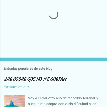
P
u
b
l
Entradas populares de este blog
i
c
LAS COSAS QUE NO ME GUSTAN
a
r
diciembre 28, 2015
u
n
Voy a cerrar otro año de recorrido terrenal; y
c
o
aunque me adapto con o sin dificultad a las