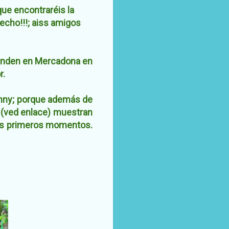
que encontraréis la
hecho!!!; aiss amigos
venden en Mercadona en
r.
nny; porque además de
, (ved enlace) muestran
 sus primeros momentos.