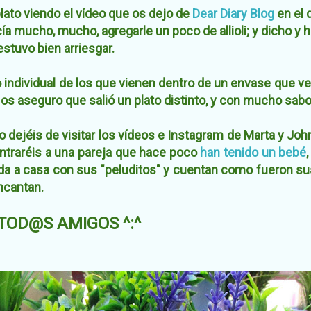
plato viendo el vídeo que os dejo de
Dear Diary Blog
en el 
ía mucho, mucho, agregarle un poco de allioli; y dicho y 
estuvo bien arriesgar.
o individual de los que vienen dentro de un envase que 
 os aseguro que salió un plato distinto, y con mucho sabo
o dejéis de visitar los vídeos e Instagram de
Marta y Joh
ntraréis a una pareja que hace poco
han tenido un bebé
egada a casa con sus "peluditos" y cuentan como fueron
ncantan.
TOD@S AMIGOS ^:^