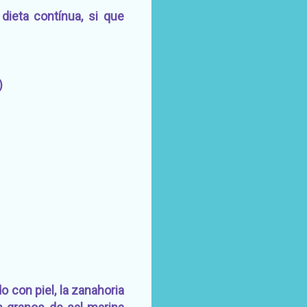
ieta contínua, si que
)
 con piel, la zanahoria