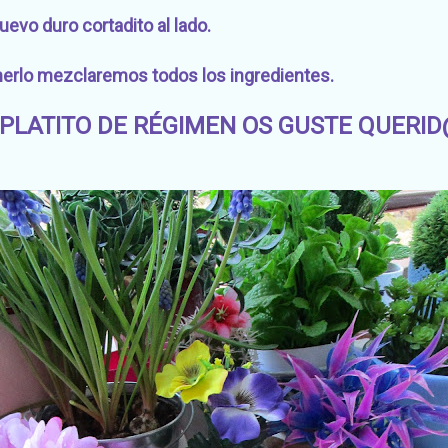
evo duro cortadito al lado.
rlo mezclaremos todos los ingredientes.
PLATITO DE RÉGIMEN OS GUSTE QUERID@