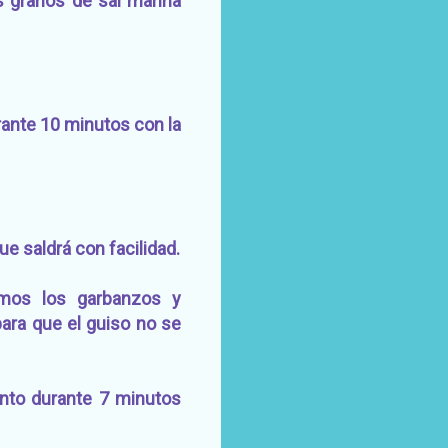
os granos de sal marina
rante 10 minutos con la
e saldrá con facilidad.
emos los garbanzos y
ara que el guiso no se
junto durante 7 minutos