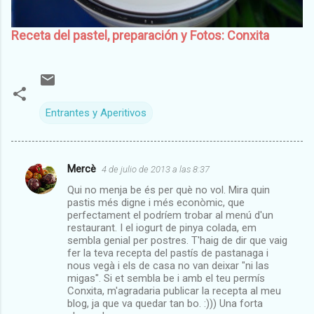
Receta del pastel, preparación y Fotos: Conxita
Entrantes y Aperitivos
Mercè
4 de julio de 2013 a las 8:37
C
Qui no menja be és per què no vol. Mira quin
o
pastis més digne i més econòmic, que
m
perfectament el podríem trobar al menú d'un
restaurant. I el iogurt de pinya colada, em
e
sembla genial per postres. T'haig de dir que vaig
fer la teva recepta del pastís de pastanaga i
n
nous vegà i els de casa no van deixar "ni las
t
migas". Si et sembla be i amb el teu permís
Conxita, m'agradaria publicar la recepta al meu
a
blog, ja que va quedar tan bo. :))) Una forta
r