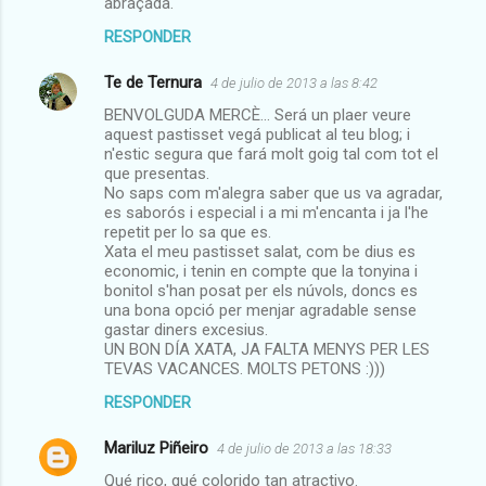
abraçada.
i
RESPONDER
o
Te de Ternura
4 de julio de 2013 a las 8:42
s
BENVOLGUDA MERCÈ... Será un plaer veure
aquest pastisset vegá publicat al teu blog; i
n'estic segura que fará molt goig tal com tot el
que presentas.
No saps com m'alegra saber que us va agradar,
es saborós i especial i a mi m'encanta i ja l'he
repetit per lo sa que es.
Xata el meu pastisset salat, com be dius es
economic, i tenin en compte que la tonyina i
bonitol s'han posat per els núvols, doncs es
una bona opció per menjar agradable sense
gastar diners excesius.
UN BON DÍA XATA, JA FALTA MENYS PER LES
TEVAS VACANCES. MOLTS PETONS :)))
RESPONDER
Mariluz Piñeiro
4 de julio de 2013 a las 18:33
Qué rico, qué colorido tan atractivo.