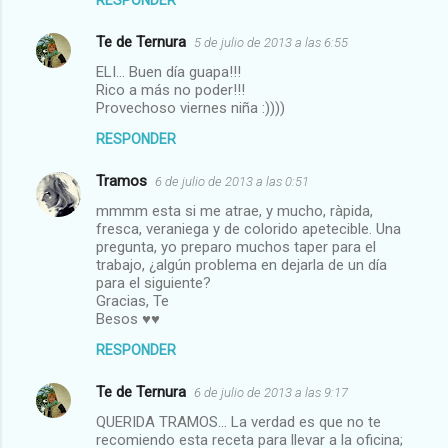
RESPONDER
Te de Ternura
5 de julio de 2013 a las 6:55
ELI... Buen día guapa!!!
Rico a más no poder!!!
Provechoso viernes niña :))))
RESPONDER
Tramos
6 de julio de 2013 a las 0:51
mmmm esta si me atrae, y mucho, ràpida,
fresca, veraniega y de colorido apetecible. Una
pregunta, yo preparo muchos taper para el
trabajo, ¿algún problema en dejarla de un día
para el siguiente?
Gracias, Te
Besos ♥♥
RESPONDER
Te de Ternura
6 de julio de 2013 a las 9:17
QUERIDA TRAMOS... La verdad es que no te
recomiendo esta receta para llevar a la oficina;