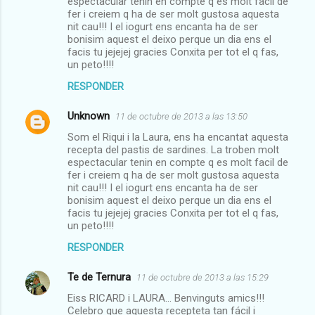
espectacular tenin en compte q es molt facil de
fer i creiem q ha de ser molt gustosa aquesta
nit cau!!! I el iogurt ens encanta ha de ser
bonisim aquest el deixo perque un dia ens el
facis tu jejejej gracies Conxita per tot el q fas,
un peto!!!!
RESPONDER
Unknown
11 de octubre de 2013 a las 13:50
Som el Riqui i la Laura, ens ha encantat aquesta
recepta del pastis de sardines. La troben molt
espectacular tenin en compte q es molt facil de
fer i creiem q ha de ser molt gustosa aquesta
nit cau!!! I el iogurt ens encanta ha de ser
bonisim aquest el deixo perque un dia ens el
facis tu jejejej gracies Conxita per tot el q fas,
un peto!!!!
RESPONDER
Te de Ternura
11 de octubre de 2013 a las 15:29
Eiss RICARD i LAURA... Benvinguts amics!!!
Celebro que aquesta recepteta tan fácil i